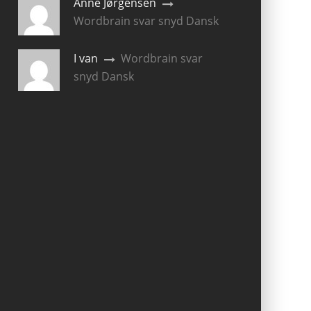
Anne Jørgensen
Wordbrain svar snyd Dansk
I van
Wordbrain svar
snyd Dansk