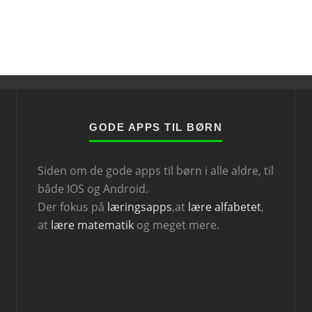
GODE APPS TIL BØRN
Siden om de gode apps til børn i alle aldre, til
både IOS og Android.
Der fokus på
læringsapps
,at
lære alfabetet
,
at
lære matematik
og meget mere.