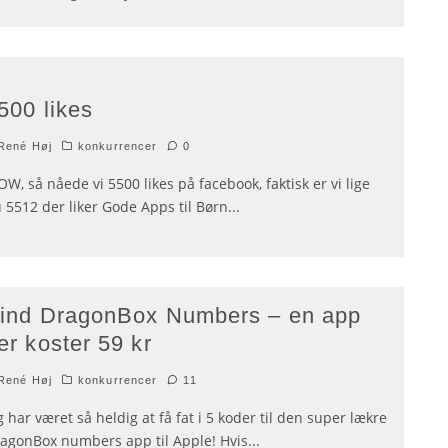
500 likes
René Høj
konkurrencer
0
W, så nåede vi 5500 likes på facebook, faktisk er vi lige
 5512 der liker Gode Apps til Børn
...
ind DragonBox Numbers – en app
er koster 59 kr
René Høj
konkurrencer
11
g har været så heldig at få fat i 5 koder til den super lækre
agonBox numbers app til Apple! Hvis
...