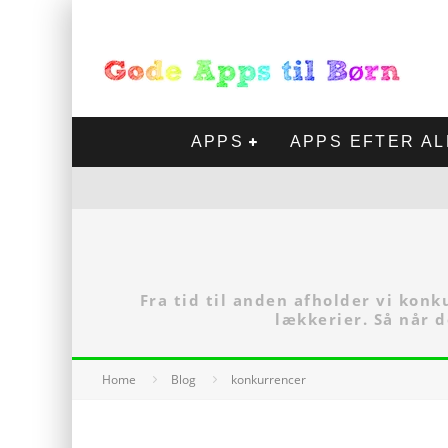
APPS
APPS EFTER A
Fra tid til anden afholder vi kon
lækkerier. Så når 
Home
Blog
konkurrencer