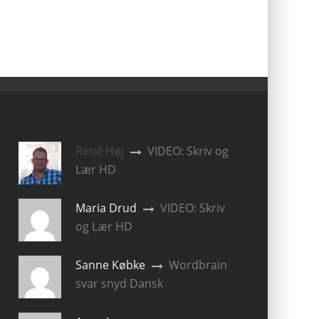
René Høj
VIDEO: Skriv og
Lær HD
Maria Drud
VIDEO: Skriv
og Lær HD
Sanne Købke
Wordbrain
svar snyd Dansk