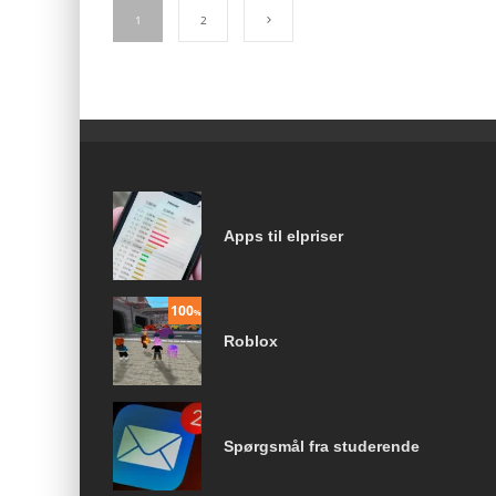
1
2
Apps til elpriser
100
%
Roblox
Spørgsmål fra studerende