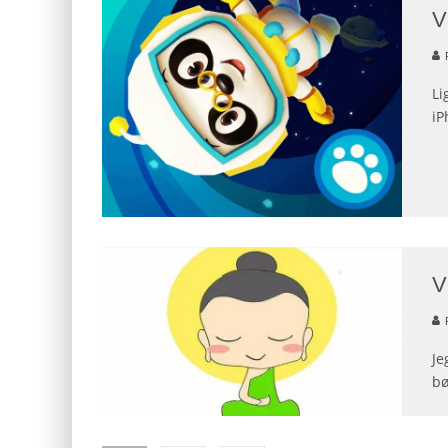
V
Li
iP
V
Je
bø