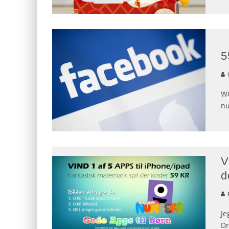
5
WO
nu
V
d
Je
Dr