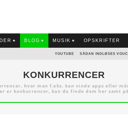
LDER
BLOG
MUSIK
OPSKRIFTER
YOUTUBE
SÅDAN INDLØSES VOUC
KONKURRENCER
kurrencer, hvor man f.eks. kan vinde apps eller m
der er konkurrencer, kan du finde dem her samt p