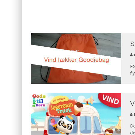
S
Fo
fl
V
De
de