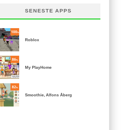
SENESTE APPS
100
%
Roblox
86
%
My PlayHome
82
%
Smoothie, Alfons Åberg