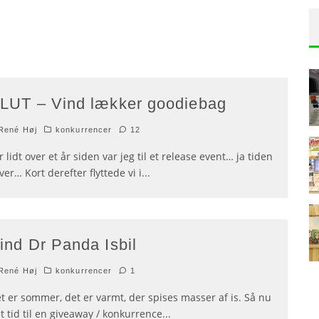
LUT – Vind lækker goodiebag
René Høj
konkurrencer
12
r lidt over et år siden var jeg til et release event… ja tiden
yver… Kort derefter flyttede vi i
...
ind Dr Panda Isbil
René Høj
konkurrencer
1
t er sommer, det er varmt, der spises masser af is. Så nu
t tid til en giveaway / konkurrence
...