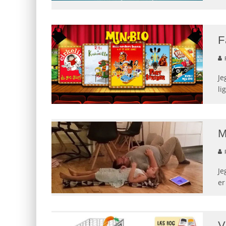
F
Je
li
M
Je
er
V