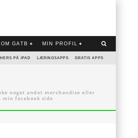
OM GATB
MIN PROFIL
HERS PÅ IPAD
LÆRINGSAPPS
GRATIS APPS
åske noget andet merchandise eller
å min facebook side