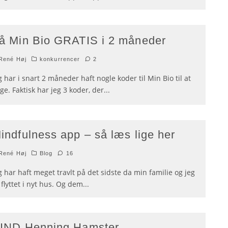
å Min Bio GRATIS i 2 måneder
René Høj
konkurrencer
2
g har i snart 2 måneder haft nogle koder til Min Bio til at
gge. Faktisk har jeg 3 koder, der
...
indfulness app – så læs lige her
René Høj
Blog
16
g har haft meget travlt på det sidste da min familie og jeg
 flyttet i nyt hus. Og dem
...
IND Henning Hamster