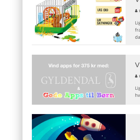
Li
fr
da
V
Li
hv