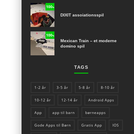
100
%
DIXIT assoiationsspil
100
%
Mexican Train – et moderne
domino spil
TAGS
1-2 år
3-5 år
5-8 år
8-10 år
10-12 år
12-14 år
Android Apps
App
app til barn
børneapps
Gode Apps til Børn
Gratis App
IOS