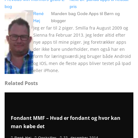
bog
pris
René
Manden bag Gode Apps til Børn og
Høj
blogger
Jeg er far til 2 piger. Smilla fra August 2009 og
Sienna fra Februar 2013. Jeg leder altid efter
nye apps til mine piger. Jeg foretrækker apps
der ikke bare underholder, men også har en
form for læringsværdi.Jeg bruger både Android
og IOS, men de fleste apps bliver testet på Ipad
eller iPhone.
Related Posts
88
%
Fondant MMF – Hvad er fondant og hvor kan
man købe det
René Høj
Opskrifter
22. december 2014