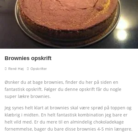
Brownies opskrift
René Høj
Opskrifter
Øsnker du at bage brownies, finder du her på siden en
fantastisk opskrift. Følger du denne opskrift får du nogle
super lækre brownies.
Jeg synes helt klart at brownies skal være sprød på toppen og
klæbrig i midten. En helt fantastisk kombination jeg bare er
helt vild med. Er du mere til en almindelig chokoladekage
fornemmelse, bager du bare disse brownies 4-5 min længere.