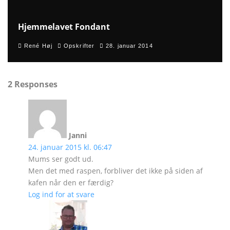
Hjemmelavet Fondant
René Høj
Opskrifter
28. januar 2014
2 Responses
Janni
24. januar 2015 kl. 06:47
Mums ser godt ud.
Men det med raspen, forbliver det ikke på siden af
kafen når den er færdig?
Log ind for at svare