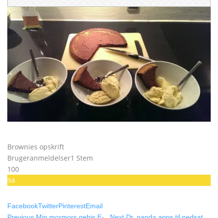
Brownies opskrift
Brugeranmeldelser
1 Stem
100
94
Facebook
Twitter
Pinterest
Email
Previous
Min mormors gebis E-
Next
Dr. panda apps til nedsat