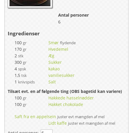
Antal personer
6
Ingredienser
100
Smør
gr
flydende
170
Hvedemel
gr
2
Æg
stk
300
Sukker
gr
4
kakao
spsk
1,5
vaniliesukker
tsk
1
Salt
knivspids
Tilsæt evt. en af følgende ting (OBS bagetid kan variere)
100
Hakkede hasselnødder
gr
100
Hakket chokolade
gr
Saft fra en appelsein
juster evt mængden af mel
Lidt kaffe
juster evt mængden af mel
Antal personer: