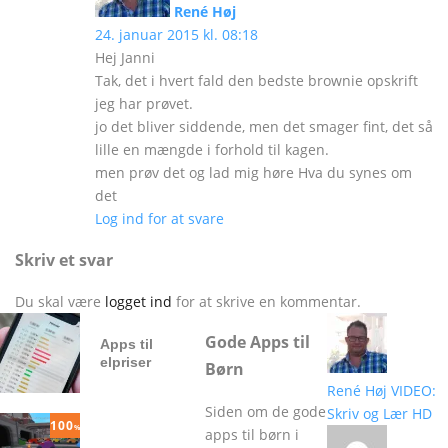
René Høj
24. januar 2015 kl. 08:18
Hej Janni
Tak, det i hvert fald den bedste brownie opskrift
jeg har prøvet.
jo det bliver siddende, men det smager fint, det så
lille en mængde i forhold til kagen.
men prøv det og lad mig høre Hva du synes om
det
Log ind for at svare
Skriv et svar
Du skal være
logget ind
for at skrive en kommentar.
Gode Apps til
Apps til
elpriser
Børn
René Høj
VIDEO:
Siden om de gode
Skriv og Lær HD
100
%
apps til børn i