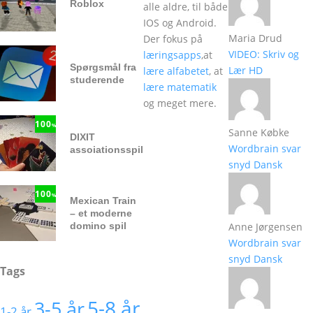
Roblox
alle aldre, til både
IOS og Android.
Maria Drud
Der fokus på
VIDEO: Skriv og
læringsapps
,at
Spørgsmål fra
Lær HD
lære alfabetet
, at
studerende
lære matematik
og meget mere.
100
%
Sanne Købke
DIXIT
Wordbrain svar
assoiationsspil
snyd Dansk
100
%
Mexican Train
– et moderne
domino spil
Anne Jørgensen
Wordbrain svar
snyd Dansk
Tags
5-8 år
3-5 år
1-2 år