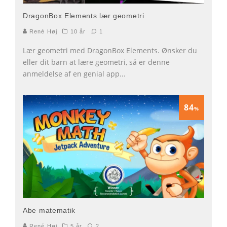
DragonBox Elements lær geometri
René Høj
10 år
1
Lær geometri med DragonBox Elements. Ønsker du
eller dit barn at lære geometri, så er denne
anmeldelse af en genial app
...
84
%
Abe matematik
René Høj
5 år
2