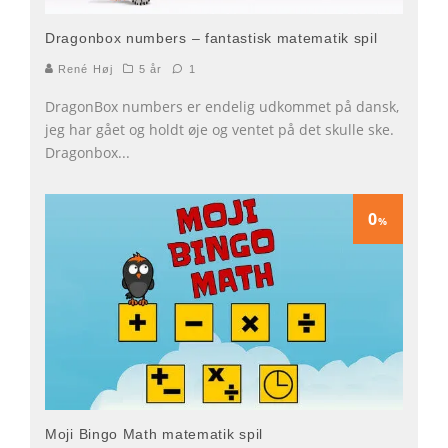
Dragonbox numbers – fantastisk matematik spil
René Høj
5 år
1
DragonBox numbers er endelig udkommet på dansk,
jeg har gået og holdt øje og ventet på det skulle ske.
Dragonbox
...
0
%
Moji Bingo Math matematik spil