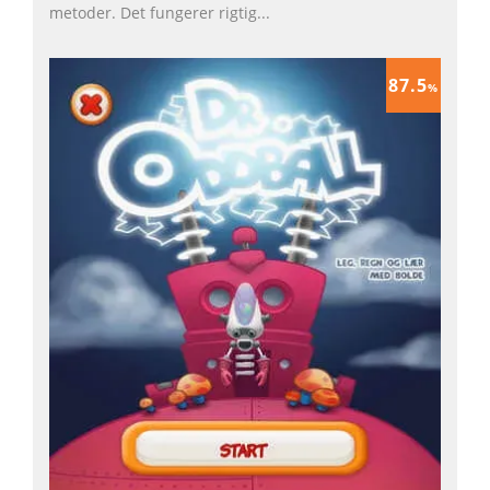
metoder. Det fungerer rigtig
...
87.5
%