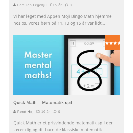
Familien Legehjul
5 år
0
Vi har leget med Appen Moji Bingo Math hjemme
hos os. Vores børn på 11, 13 og 15 år var lidt
...
Quick Math – Matematik spil
René Høj
10 år
0
Quick Math er et prisvindende matematik spil der
lærer dig og dit barn de klassiske matematik