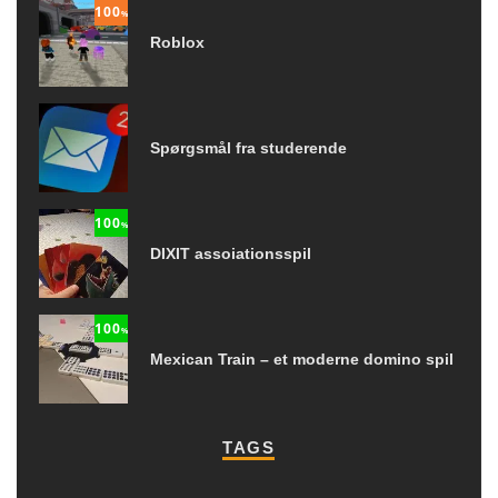
100
%
Roblox
Spørgsmål fra studerende
100
%
DIXIT assoiationsspil
100
%
Mexican Train – et moderne domino spil
TAGS