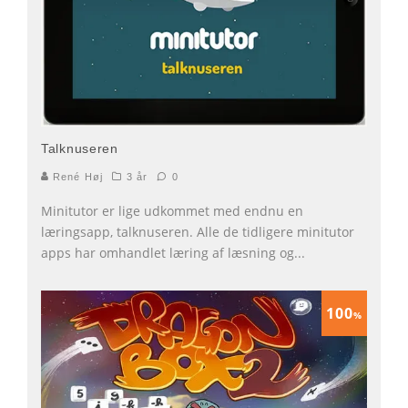
Talknuseren
René Høj
3 år
0
Minitutor er lige udkommet med endnu en
læringsapp, talknuseren. Alle de tidligere minitutor
apps har omhandlet læring af læsning og
...
100
%