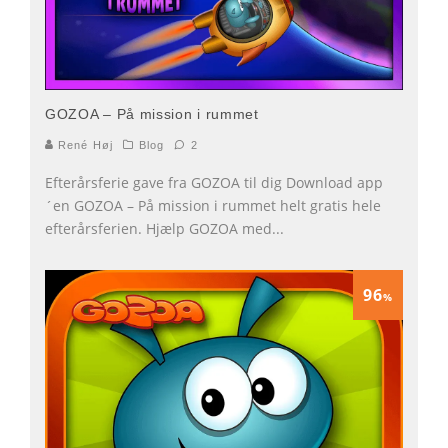
GOZOA – På mission i rummet
René Høj
Blog
2
Efterårsferie gave fra GOZOA til dig Download app
´en GOZOA – På mission i rummet helt gratis hele
efterårsferien. Hjælp GOZOA med
...
96
%