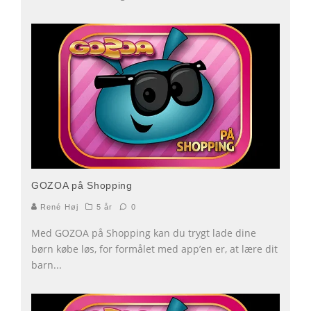
GOZOA på Shopping
René Høj
5 år
0
Med GOZOA på Shopping kan du trygt lade dine
børn købe løs, for formålet med app’en er, at lære dit
barn
...