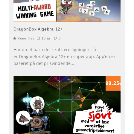
DragonBox Algebra 12+
René Høj
10 år
0
Har du et barn der skal lære ligninger, så
er DragonBox Algebra 12+ en super app. App’en er
baseret på det prisvindende
...
90.25
%