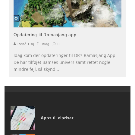
Opdatering til Ramasjang app
René Høj
Blog
0
Idag kom der opdateringer til DR’s Ramasjang App.
De har tilføjet Bamses univers samt rettet nogle
mindre fejl, så skynd
...
Apps til elpriser