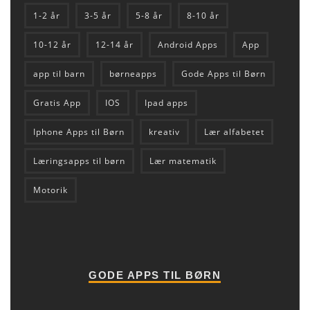
1-2 år
3-5 år
5-8 år
8-10 år
10-12 år
12-14 år
Android Apps
App
app til barn
børneapps
Gode Apps til Børn
Gratis App
IOS
Ipad apps
Iphone Apps til Børn
kreativ
Lær alfabetet
Læringsapps til børn
Lær matematik
Motorik
GODE APPS TIL BØRN