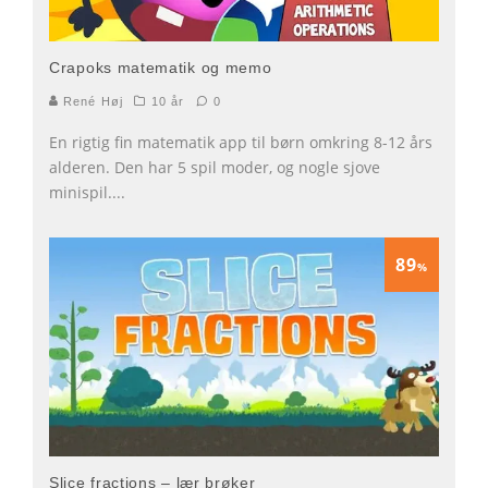
Crapoks matematik og memo
René Høj
10 år
0
En rigtig fin matematik app til børn omkring 8-12 års
alderen. Den har 5 spil moder, og nogle sjove
minispil.
...
89
%
Slice fractions – lær brøker