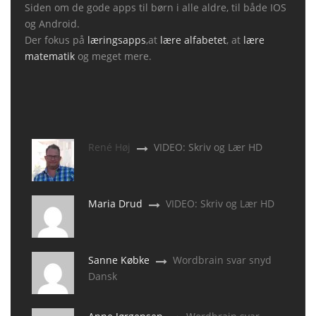
Siden om de gode apps til børn i alle aldre, til både IOS
og Android.
Der fokus på
læringsapps
,at
lære alfabetet
, at
lære
matematik
og meget mere.
René Høj
VIDEO: Skriv og Lær HD
Maria Drud
VIDEO: Skriv og Lær HD
Sanne Købke
Wordbrain svar snyd
Dansk