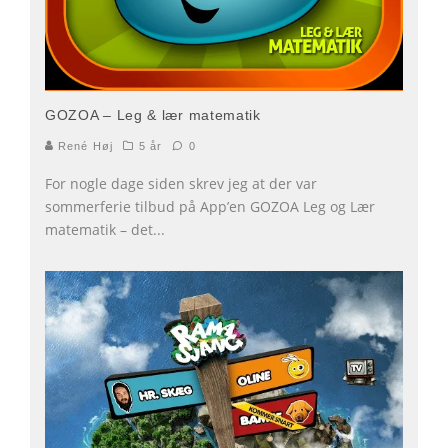
GOZOA – Leg & lær matematik
René Høj
5 år
0
For nogle dage siden skrev jeg at der var
sommerferie tilbud på App’en GOZOA Leg og Lær
matematik – det
...