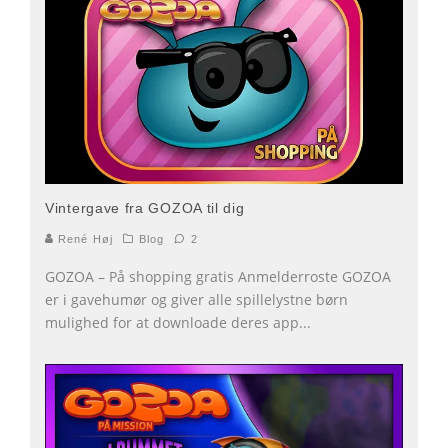
Vintergave fra GOZOA til dig
René Høj
Blog
2
GOZOA – På shopping gratis Anmelderroste GOZOA
er i gavehumør og giver alle spillelystne børn
mulighed for at downloade deres app
...