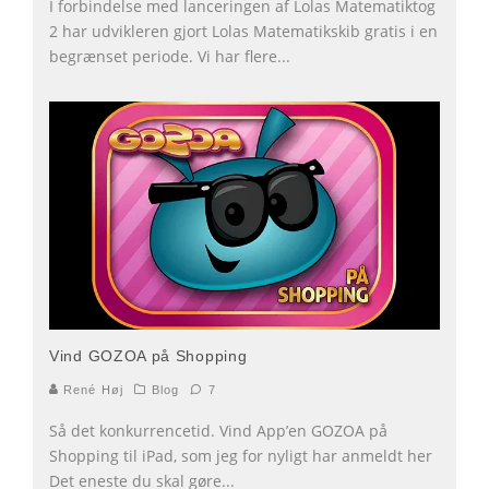
I forbindelse med lanceringen af Lolas Matematiktog
2 har udvikleren gjort Lolas Matematikskib gratis i en
begrænset periode. Vi har flere
...
Vind GOZOA på Shopping
René Høj
Blog
7
Så det konkurrencetid. Vind App’en GOZOA på
Shopping til iPad, som jeg for nyligt har anmeldt her
Det eneste du skal gøre
...