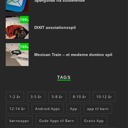
Spørgsmål fra studerende
100
%
DIXIT assoiationsspil
100
%
Mexican Train – et moderne domino spil
TAGS
1-2 år
3-5 år
5-8 år
8-10 år
10-12 år
12-14 år
Android Apps
App
app til barn
børneapps
Gode Apps til Børn
Gratis App