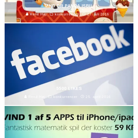
VIND DR PANDA ISBIL
René Høj
konkurrencer
27. juli 2016
5500 LIKES
René Høj
konkurrencer
25. april 2016