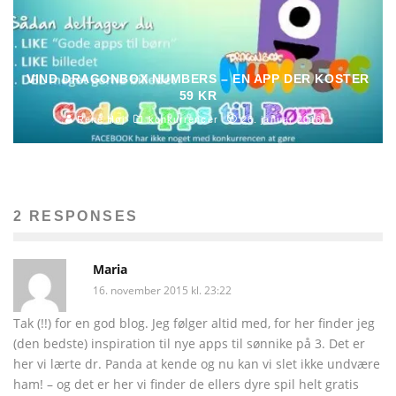
VIND DRAGONBOX NUMBERS – EN APP DER KOSTER
59 KR
René Høj
konkurrencer
26. januar 2016
2 RESPONSES
Maria
16. november 2015 kl. 23:22
Tak (!!) for en god blog. Jeg følger altid med, for her finder jeg
(den bedste) inspiration til nye apps til sønnike på 3. Det er
her vi lærte dr. Panda at kende og nu kan vi slet ikke undvære
ham! – og det er her vi finder de ellers dyre spil helt gratis