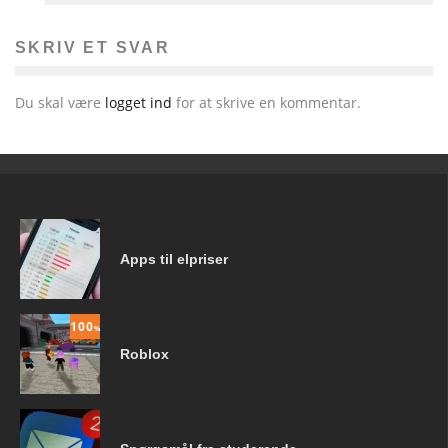
SKRIV ET SVAR
Du skal være
logget ind
for at skrive en kommentar.
Apps til elpriser
100
%
Roblox