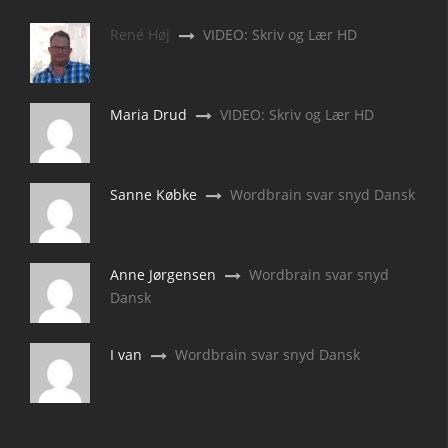
René Høj
VIDEO: Skriv og Lær HD
Maria Drud
VIDEO: Skriv og Lær HD
Sanne Købke
Wordbrain svar snyd Dansk
Anne Jørgensen
Wordbrain svar snyd
Dansk
I van
Wordbrain svar snyd Dansk