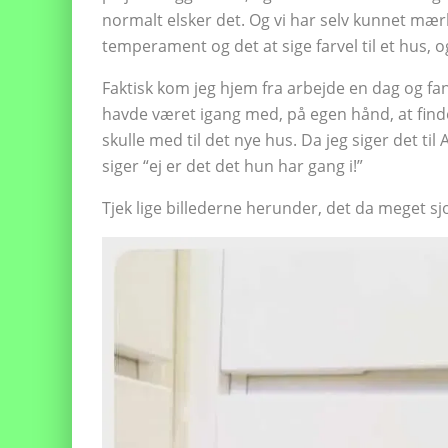
normalt elsker det. Og vi har selv kunnet mærk
temperament og det at sige farvel til et hus, o
Faktisk kom jeg hjem fra arbejde en dag og fand
havde været igang med, på egen hånd, at finde u
skulle med til det nye hus. Da jeg siger det ti
siger “ej er det det hun har gang i!”
Tjek lige billederne herunder, det da meget sjo