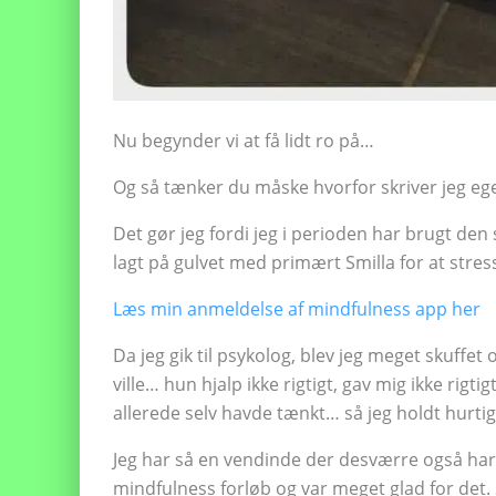
Nu begynder vi at få lidt ro på…
Og så tænker du måske hvorfor skriver jeg egen
Det gør jeg fordi jeg i perioden har brugt den
lagt på gulvet med primært Smilla for at stress
Læs min anmeldelse af mindfulness app her
Da jeg gik til psykolog, blev jeg meget skuffet 
ville… hun hjalp ikke rigtigt, gav mig ikke rig
allerede selv havde tænkt… så jeg holdt hurtig
Jeg har så en vendinde der desværre også har v
mindfulness forløb og var meget glad for det.