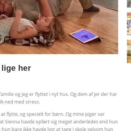
lige her
amilie og jeg er flyttet i nyt hus. Og dem af jer der har
gik ned med stress.
at flytte, og specielt for børn. Og mine piger var
 dag at Sienna havde opført sig meget anderledes end hun
e hun bare ikke havde lyst at tage i skole selvom hun