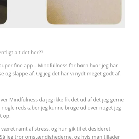
tligt alt det her??
 super fine app – Mindfullness for børn hvor jeg har
e og slappe af. Og jeg det har vi nydt meget godt af.
over Mindfulness da jeg ikke fik det ud af det jeg gerne
tigt nogle redskaber jeg kunne bruge ud over noget jeg
t op.
æret ramt af stress, og hun gik til et desideret
 Så jeg tror omstændighederne, og hvis man tillader