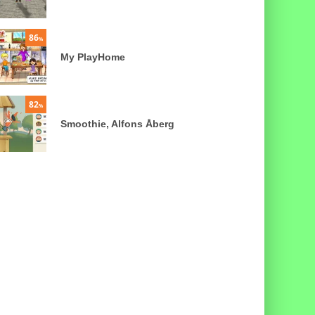
86
%
My PlayHome
82
%
Smoothie, Alfons Åberg