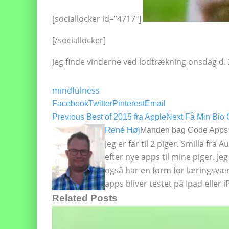
[sociallocker id=”4717″]
[/sociallocker]
Jeg finde vinderne ved lodtrækning onsdag d.
mindfulness
Facebook
Twitter
Pinterest
Email
Previous
Best of 2015 fra Apple
Next
Få Min Bio 
René Høj
Manden bag Gode Apps t
Jeg er far til 2 piger. Smilla fra
efter nye apps til mine piger. J
også har en form for læringsvær
apps bliver testet på Ipad eller 
Related Posts