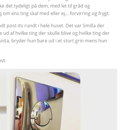
e det tydeligt på dem, med let til gråd og
g om ens ting skal med eller ej… forvirring og frygt.
t post-its rundt i hele huset. Det var Smilla der
d af hvilke ting der skulle blive og hvilke ting der
l Anita, bryder hun bare ud i et stort grin mens hun
vt.