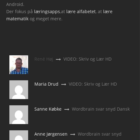
Android.
Der fokus på
læringsapps
,at
lære alfabetet
, at
lære
matematik
og meget mere.
René Høj
VIDEO: Skriv og Lær HD
Maria Drud
VIDEO: Skriv og Lær HD
Sanne Købke
Wordbrain svar snyd Dansk
Anne Jørgensen
Wordbrain svar snyd