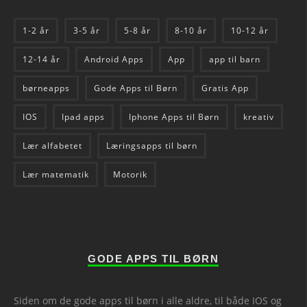
1-2 år
3-5 år
5-8 år
8-10 år
10-12 år
12-14 år
Android Apps
App
app til barn
børneapps
Gode Apps til Børn
Gratis App
IOS
Ipad apps
Iphone Apps til Børn
kreativ
Lær alfabetet
Læringsapps til børn
Lær matematik
Motorik
GODE APPS TIL BØRN
Siden om de gode apps til børn i alle aldre, til både IOS og