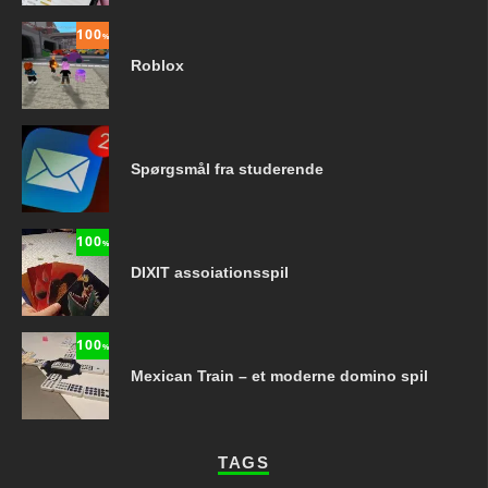
100
%
Roblox
Spørgsmål fra studerende
100
%
DIXIT assoiationsspil
100
%
Mexican Train – et moderne domino spil
TAGS