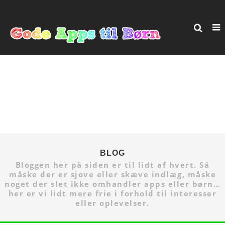
BLOG
Bloggen her på siden er til lidt af hvert. Så
måske der er sjove eller skæve indlæg, måske
noget der slet ikke omhandler apps eller børn…
her er vi lidt mere frie i forhold til interesser
eller oplevelser.