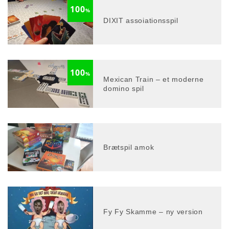
100
%
DIXIT assoiationsspil
100
%
Mexican Train – et moderne
domino spil
Brætspil amok
Fy Fy Skamme – ny version