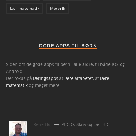
Lær matematik
Motorik
GODE APPS TIL BØRN
Siden om de gode apps til børn i alle aldre, til både IOS og
Android.
Der fokus på
læringsapps
,at
lære alfabetet
, at
lære
matematik
og meget mere.
René Høj
VIDEO: Skriv og Lær HD