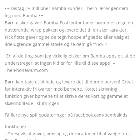
••• Deltag 2+ millioner Bamba kunder – børn lærer gennem
leg med Bamba •••!
Børn elsker gaver! Bamba Postkontor lader børnene vælge en
nuværende, wrap pakken og levere det til en skør karakter.
Pick flotte gaver og se de tegn hoppe af glæde; eller vælg et
ildelugtende gammel støvle og se dem gå ‘Yuck “!
“En af de ting, som jeg virkelig elsker om Bamba apps er, at de
understreger, at ingen kid er for lille til disse apps” –
TheiPhoneMum.com
Børn kan tage et billede og levere det til denne person! Great
for interaktiv frikvarter med børnene. Kortet skrivning
funktion giver børnene til at skrive deres kort og gemme et
skærmbillede i slutningen.
Få flere nye spil opdateringer på facebook.com/bambakids
funktioner:
– Snesevis af gaver, omslag og dekorationer til at vælge fra –