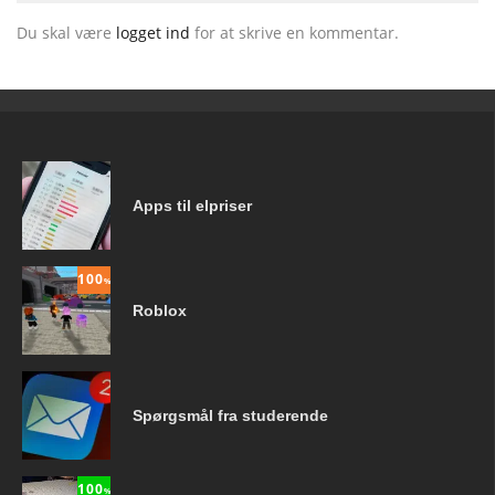
Du skal være
logget ind
for at skrive en kommentar.
Apps til elpriser
100
%
Roblox
Spørgsmål fra studerende
100
%