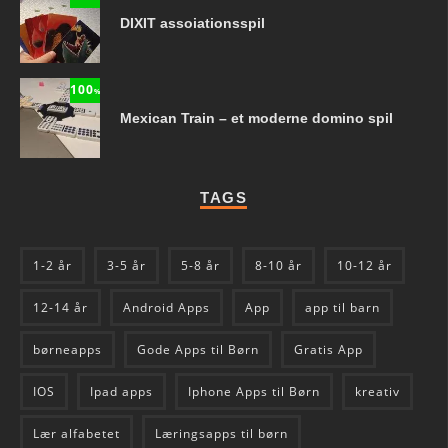
DIXIT assoiationsspil
100
%
Mexican Train – et moderne domino spil
TAGS
1-2 år
3-5 år
5-8 år
8-10 år
10-12 år
12-14 år
Android Apps
App
app til barn
børneapps
Gode Apps til Børn
Gratis App
IOS
Ipad apps
Iphone Apps til Børn
kreativ
Lær alfabetet
Læringsapps til børn