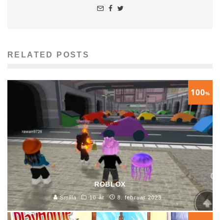
RELATED POSTS
100
%
ROBLOX
Smilla
10 år
8. februar 2023