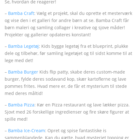
Se, hvordan de reagerer!
–
Bamba Craft
: Vælg et projekt, skal du oprette et mesterværk
og vise den i et galleri for andre børn at se. Bamba Craft får
børn maleri og samling collager i kreative og sjove måder!
Projekter og gallerier opdateres konstant!
–
Bamba Legetøj
: Kids bygge legetøj fra et blueprint, plukke
dele og tilbehør, før samling legetøjet og til sidst komme til at
lege med det!
–
Bamba Burger
Kids flip patty, skabe deres custom-made
burger, fylde deres sodavand kop, skær kartoflerne og lave
pommes frites. Hvad mere er, de får et mysterium til stede
med deres måltid!
–
Bamba Pizza
: Kør en Pizza restaurant og lave lækker pizza.
Sjovt med 26 forskellige ingredienser og fire skøre figurer at
spille med!
–
Bamba Ice-Cream
: Opret og spise fantastiske is
sammenblandede. Kan du gætte, hvad mysteriet topping er