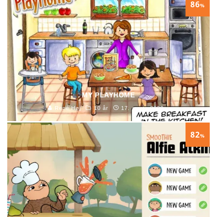
86
%
MY PLAYHOME
René Høj
10 år
17. marts 2020
82
%