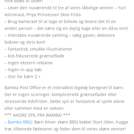
Pink Bows til ufoer!
– Lever den nuværende til tre af vores tåbelige venner – Yuri
Astronaut, Priya Prinsessen Skov Frida
– Brug kameraet til at tage et billede og levere det til en
anden person – det være sig en dejlig kage eller en dåse orm!
– Interaktiv nuværende samling – vælg gaven, dekorere
boksen og skriv kort!
– Fantastisk, smukke illustrationer
– Kid-fokuserede grænseflade
– Ingen ekstern reklame
– Ingen in-app køb
– Stor for børn 2 +
Bamba Post Office er et interaktivt legetøj beregnet til børn.
Der er ingen scoringer, komplicerede grænseflader eller
stressende tidsfrister. Dette spil er fantastisk at spille alene
eller sammen med en voksen.
*** ANDRE SPIL FRA BAMBA! ***
–
Bamba BBQ
: Børn bliver skøre BBQ kokke! Start ilden, hugge
træ, tilberede fødevarer og foder dem til vores skøre venner!