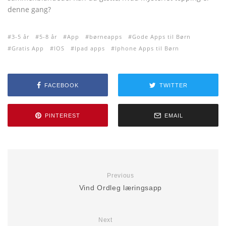
denne gang?
3-5 år
5-8 år
App
børneapps
Gode Apps til Børn
Gratis App
IOS
Ipad apps
Iphone Apps til Børn
FACEBOOK
TWITTER
PINTEREST
EMAIL
Previous
Vind Ordleg læringsapp
Next