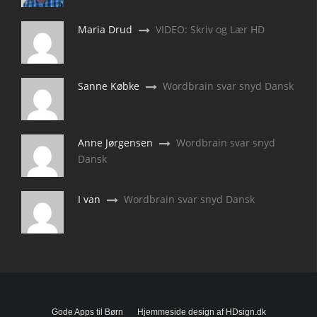
Maria Drud
VIDEO: Skriv og Lær HD
Sanne Købke
Wordbrain svar snyd Dansk
Anne Jørgensen
Wordbrain svar snyd
Dansk
I van
Wordbrain svar snyd Dansk
Gode Apps til Børn
Hjemmeside design af HDsign.dk