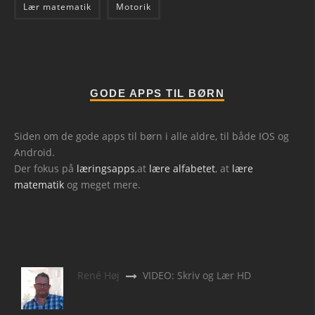
Lær matematik
Motorik
GODE APPS TIL BØRN
Siden om de gode apps til børn i alle aldre, til både IOS og
Android.
Der fokus på
læringsapps
,at
lære alfabetet
, at
lære
matematik
og meget mere.
René Høj
VIDEO: Skriv og Lær HD