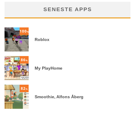
SENESTE APPS
100
%
Roblox
86
%
My PlayHome
82
%
Smoothie, Alfons Åberg