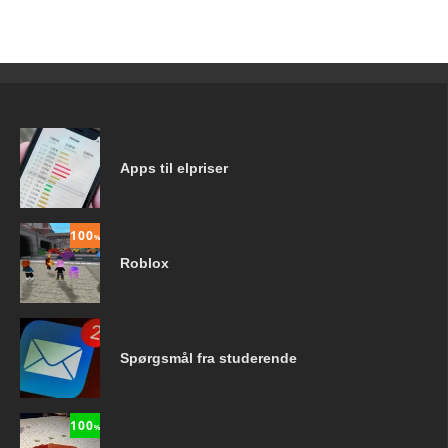
Apps til elpriser
100
%
Roblox
Spørgsmål fra studerende
100
%