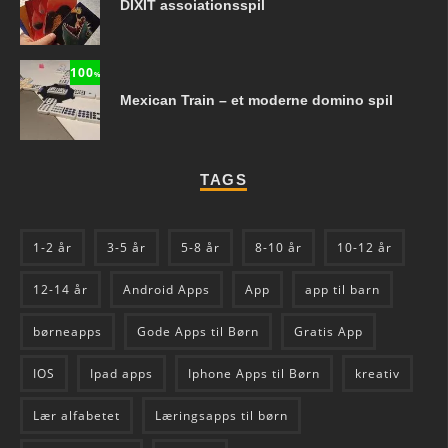
DIXIT assoiationsspil
100
%
Mexican Train – et moderne domino spil
TAGS
1-2 år
3-5 år
5-8 år
8-10 år
10-12 år
12-14 år
Android Apps
App
app til barn
børneapps
Gode Apps til Børn
Gratis App
IOS
Ipad apps
Iphone Apps til Børn
kreativ
Lær alfabetet
Læringsapps til børn