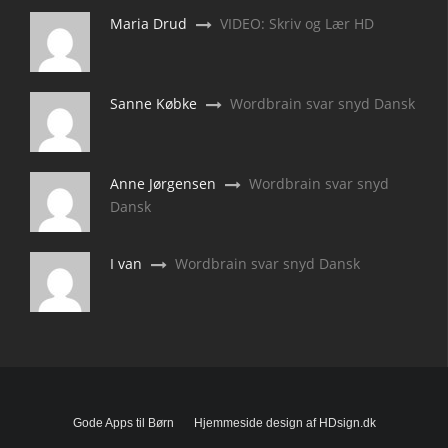
Maria Drud
VIDEO: Skriv og Lær HD
Sanne Købke
Wordbrain svar snyd Dansk
Anne Jørgensen
Wordbrain svar snyd
Dansk
I van
Wordbrain svar snyd Dansk
Gode Apps til Børn
Hjemmeside design af HDsign.dk