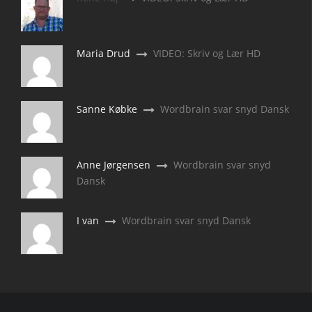
Maria Drud
VIDEO: Skriv og Lær HD
Sanne Købke
Wordbrain svar snyd Dansk
Anne Jørgensen
Wordbrain svar snyd
Dansk
I van
Wordbrain svar snyd Dansk