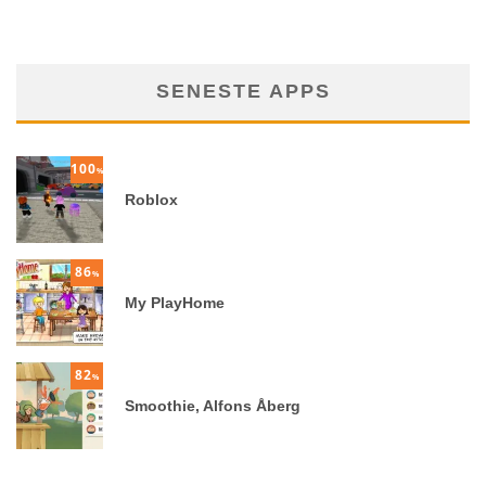
SENESTE APPS
100
%
Roblox
86
%
My PlayHome
82
%
Smoothie, Alfons Åberg