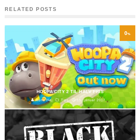
RELATED POSTS
0
%
HOOPA CITY 2 TIL HALV PRIS
René Høj
Tips
15. januar 2017