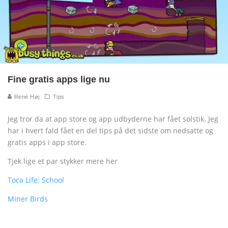
Fine gratis apps lige nu
René Høj
Tips
Jeg tror da at app store og app udbyderne har fået solstik. Jeg
har i hvert fald fået en del tips på det sidste om nedsatte og
gratis apps i app store.
Tjek lige et par stykker mere her
Toca Life: School
Miner Birds