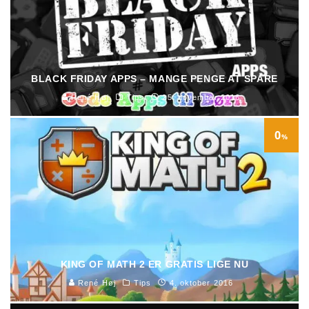
BLACK FRIDAY APPS – MANGE PENGE AT SPARE
René Høj
Tips
25. november 2016
0
%
KING OF MATH 2 ER GRATIS LIGE NU
René Høj
Tips
4. oktober 2016