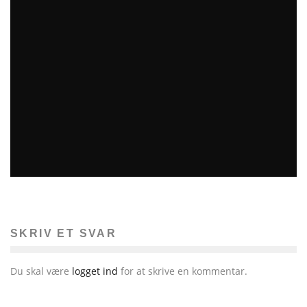
NY KODE TIL PIXELINE
René Høj
Tips
3. oktober 2016
SKRIV ET SVAR
Du skal være
logget ind
for at skrive en kommentar.