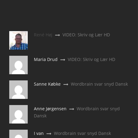
René Høj
VIDEO: Skriv og Lær HD
Maria Drud
VIDEO: Skriv og Lær HD
Sanne Købke
Wordbrain svar snyd Dansk
Anne Jørgensen
Wordbrain svar snyd
Dansk
I van
Wordbrain svar snyd Dansk