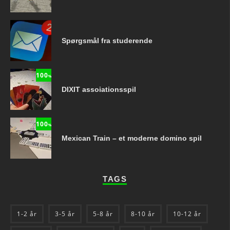
Spørgsmål fra studerende
100
%
DIXIT assoiationsspil
100
%
Mexican Train – et moderne domino spil
TAGS
1-2 år
3-5 år
5-8 år
8-10 år
10-12 år