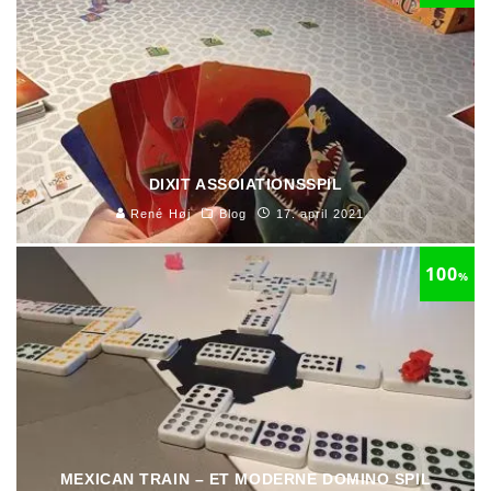
DIXIT ASSOIATIONSSPIL
René Høj
Blog
17. april 2021
100
%
MEXICAN TRAIN – ET MODERNE DOMINO SPIL