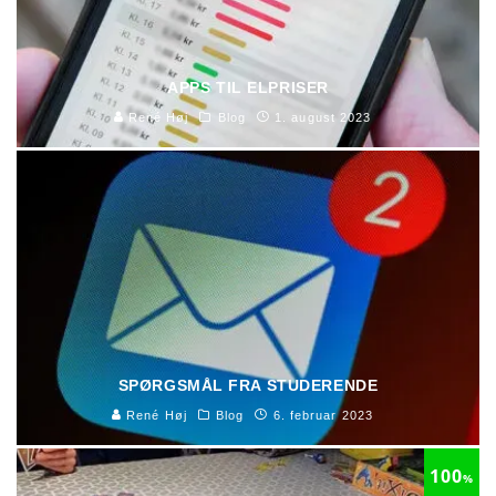
APPS TIL ELPRISER
René Høj
Blog
1. august 2023
SPØRGSMÅL FRA STUDERENDE
René Høj
Blog
6. februar 2023
100
%