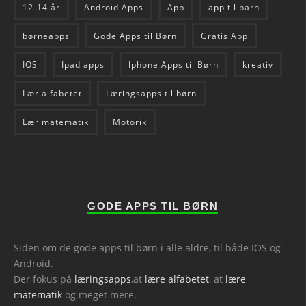
12-14 år
Android Apps
App
app til barn
børneapps
Gode Apps til Børn
Gratis App
IOS
Ipad apps
Iphone Apps til Børn
kreativ
Lær alfabetet
Læringsapps til børn
Lær matematik
Motorik
GODE APPS TIL BØRN
Siden om de gode apps til børn i alle aldre, til både IOS og
Android.
Der fokus på
læringsapps
,at
lære alfabetet
, at
lære
matematik
og meget mere.