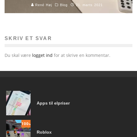
René Høj
Blog
21. marts 2021
SKRIV ET SVAR
Du skal være
logget ind
for at skrive en kommentar.
Apps til elpriser
100
%
Roblox