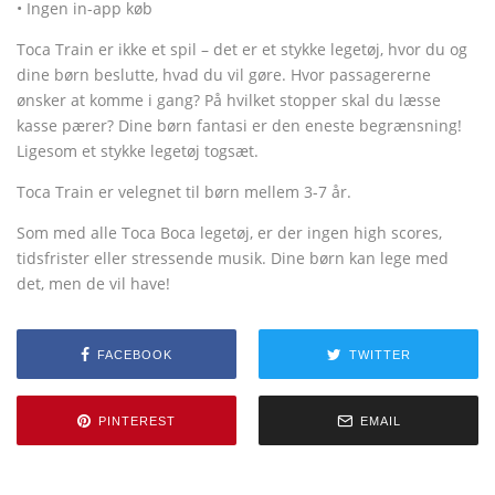
• Ingen in-app køb
Toca Train er ikke et spil – det er et stykke legetøj, hvor du og
dine børn beslutte, hvad du vil gøre. Hvor passagererne
ønsker at komme i gang? På hvilket stopper skal du læsse
kasse pærer? Dine børn fantasi er den eneste begrænsning!
Ligesom et stykke legetøj togsæt.
Toca Train er velegnet til børn mellem 3-7 år.
Som med alle Toca Boca legetøj, er der ingen high scores,
tidsfrister eller stressende musik. Dine børn kan lege med
det, men de vil have!
FACEBOOK
TWITTER
PINTEREST
EMAIL