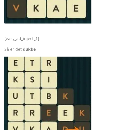
[easy_ad_inject_1]
Så er det
dukke