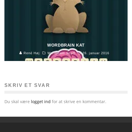
WORDBRAIN KAT
René Høj
Wordbrain Snyd
26. januar 2016
SKRIV ET SVAR
Du skal være
logget ind
for at skrive en kommentar.