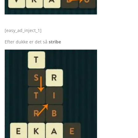
[easy_ad_inject_1]
Efter dukke er det så
stribe