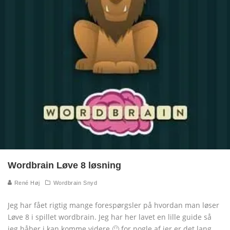
Wordbrain Løve 8 løsning
René Høj
Wordbrain Snyd
Jeg har fået rigtig mange forespørgsler på hvordan man løser
Løve 8 i spillet wordbrain. Jeg har her lavet en lille guide så
jeg håber i kan komme videre 🙂 for nogle af jer er det lang