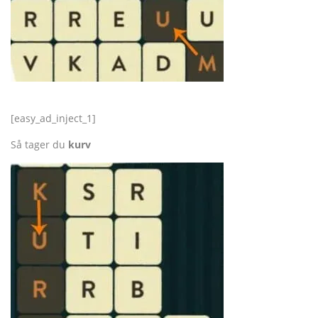
[easy_ad_inject_1]
Så tager du
kurv