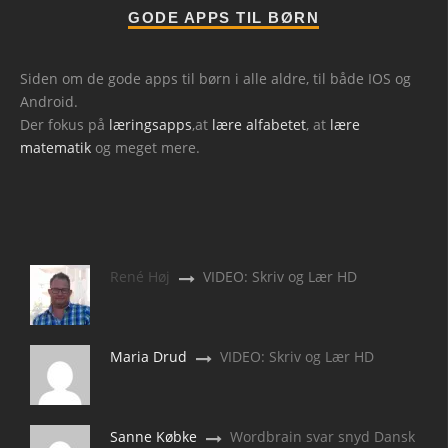
GODE APPS TIL BØRN
Siden om de gode apps til børn i alle aldre, til både IOS og
Android.
Der fokus på
læringsapps
,at
lære alfabetet
, at
lære
matematik
og meget mere.
René Høj
VIDEO: Skriv og Lær HD
Maria Drud
VIDEO: Skriv og Lær HD
Sanne Købke
Wordbrain svar snyd Dansk