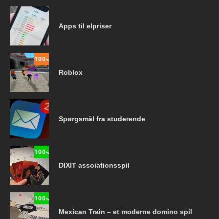
Apps til elpriser
100
%
Roblox
Spørgsmål fra studerende
100
%
DIXIT assoiationsspil
100
%
Mexican Train – et moderne domino spil