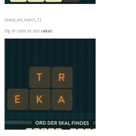
[easy_ad_inject_1]
Og til sidst er det
raket