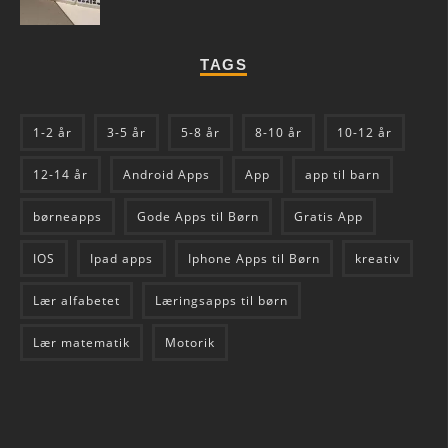
TAGS
1-2 år
3-5 år
5-8 år
8-10 år
10-12 år
12-14 år
Android Apps
App
app til barn
børneapps
Gode Apps til Børn
Gratis App
IOS
Ipad apps
Iphone Apps til Børn
kreativ
Lær alfabetet
Læringsapps til børn
Lær matematik
Motorik