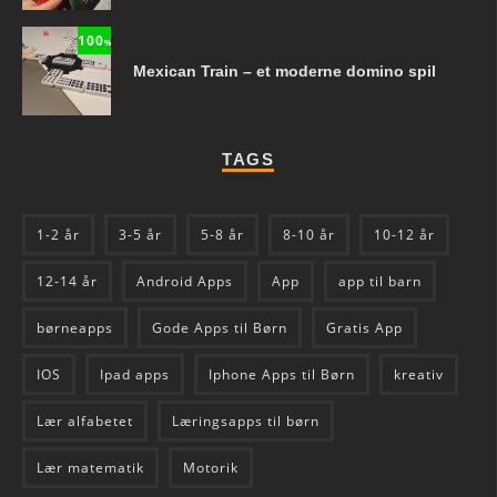
100
%
Mexican Train – et moderne domino spil
TAGS
1-2 år
3-5 år
5-8 år
8-10 år
10-12 år
12-14 år
Android Apps
App
app til barn
børneapps
Gode Apps til Børn
Gratis App
IOS
Ipad apps
Iphone Apps til Børn
kreativ
Lær alfabetet
Læringsapps til børn
Lær matematik
Motorik