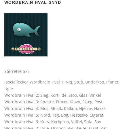
WORDBRAIN HVAL SNYD
Størrelse 5×5
[sociallocker]Wordbrain Hval 1: Nej, Stub, Underkop, Planet,
Ugle
Wordbrain Hval 2: Slag, Kort, Idé, Stop, Glas, Vinkel
Wordbrain Hval 3: Spætte, Pincet, Klovn, Skæg, Post
Wordbrain Hval 4: Mos, Musik, Kalkun, Hjørne, Hakke
Wordbrain Hval 5: Nord, Tag, Bog, Hestesko, Cigaret
Wordbrain Hval 6: Kurv, Korkprop, Vaffel, Sofa, Sav
Wordbrain Hval 7: Ugle, Ordbog, Æg, Bælte, Tragt, Kat