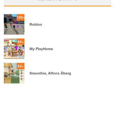
100
%
Roblox
86
%
My PlayHome
82
%
Smoothie, Alfons Åberg