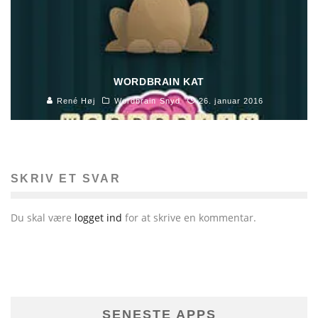
WORDBRAIN KAT
René Høj
Wordbrain Snyd
26. januar 2016
SKRIV ET SVAR
Du skal være
logget ind
for at skrive en kommentar.
SENESTE APPS