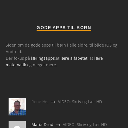
GODE APPS TIL BØRN
Siden om de gode apps til børn i alle aldre, til både IOS og
Android.
Der fokus på
læringsapps
,at
lære alfabetet
, at
lære
matematik
og meget mere.
René Høj
VIDEO: Skriv og Lær HD
Maria Drud
VIDEO: Skriv og Lær HD