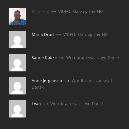
René Høj
VIDEO: Skriv og Lær HD
Maria Drud
VIDEO: Skriv og Lær HD
Sanne Købke
Wordbrain svar snyd Dansk
Anne Jørgensen
Wordbrain svar snyd
Dansk
I van
Wordbrain svar snyd Dansk