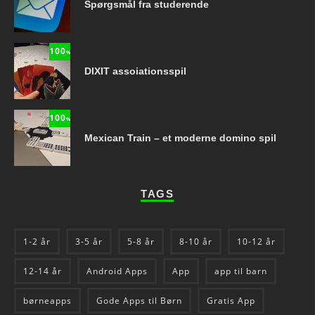
Spørgsmål fra studerende
100
%
DIXIT assoiationsspil
100
%
Mexican Train – et moderne domino spil
TAGS
1-2 år
3-5 år
5-8 år
8-10 år
10-12 år
12-14 år
Android Apps
App
app til barn
børneapps
Gode Apps til Børn
Gratis App