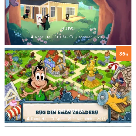
HUPSI
René Høj
1 år
3. februar 2020
86
%
HUGO WORLD
René Høj
Apps
2. september 2018