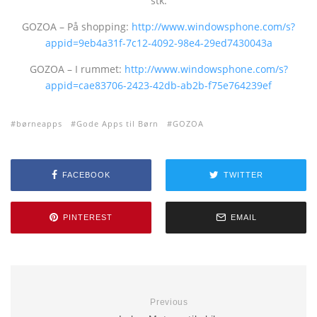
stk.
GOZOA – På shopping:
http://www.windowsphone.com/s?
appid=9eb4a31f-7c12-4092-98e4-29ed7430043a
GOZOA – I rummet:
http://www.windowsphone.com/s?
appid=cae83706-2423-42db-ab2b-f75e764239ef
børneapps
Gode Apps til Børn
GOZOA
FACEBOOK
TWITTER
PINTEREST
EMAIL
Previous