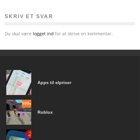
SKRIV ET SVAR
Du skal være
logget ind
for at skrive en kommentar.
Apps til elpriser
100
%
Roblox