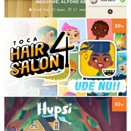
SMOOTHIE, ALFONS ÅBERG
René Høj
Apps
17. marts 2020
80
%
TOCA HAIR SALON 4
René Høj
3 år
16. marts 2020
92
%