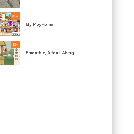
86
%
My PlayHome
82
%
Smoothie, Alfons Åberg