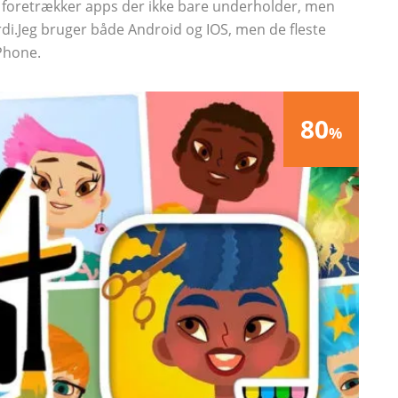
eg foretrækker apps der ikke bare underholder, men
di.Jeg bruger både Android og IOS, men de fleste
iPhone.
80
%