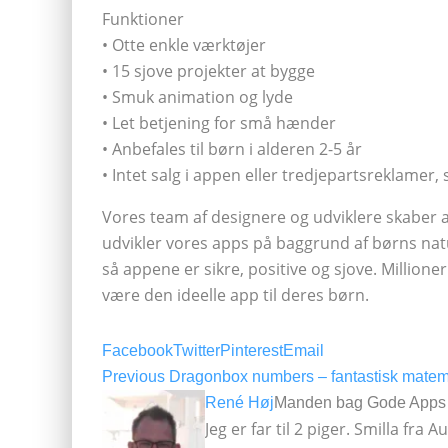
Funktioner
• Otte enkle værktøjer
• 15 sjove projekter at bygge
• Smuk animation og lyde
• Let betjening for små hænder
• Anbefales til børn i alderen 2-5 år
• Intet salg i appen eller tredjepartsreklamer,
Vores team af designere og udviklere skaber a
udvikler vores apps på baggrund af børns natur
så appene er sikre, positive og sjove. Millione
være den ideelle app til deres børn.
Facebook
Twitter
Pinterest
Email
Previous
Dragonbox numbers – fantastisk matema
René Høj
Manden bag Gode Apps t
Jeg er far til 2 piger. Smilla fra