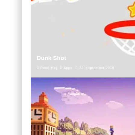
Dunk Shot
René Høj
Apps
22. september 2018