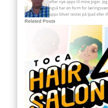
efter nye apps til mine piger. J
også har en form for læringsvær
apps bliver testet på Ipad eller 
Related Posts