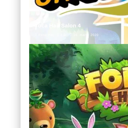
Toca Hair Salon 4
René Høj
3 år
16. marts 2020