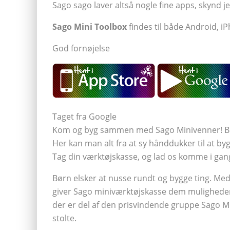
Sago sago laver altså nogle fine apps, skynd j
Sago Mini Toolbox
findes til både Android, 
God fornøjelse
Taget fra Google
Kom og byg sammen med Sago Minivenner! Brug 
Her kan man alt fra at sy hånddukker til at byg
Tag din værktøjskasse, og lad os komme i gan
Børn elsker at nusse rundt og bygge ting. Med
giver Sago miniværktøjskasse dem muligheder
der er del af den prisvindende gruppe Sago Min
stolte.