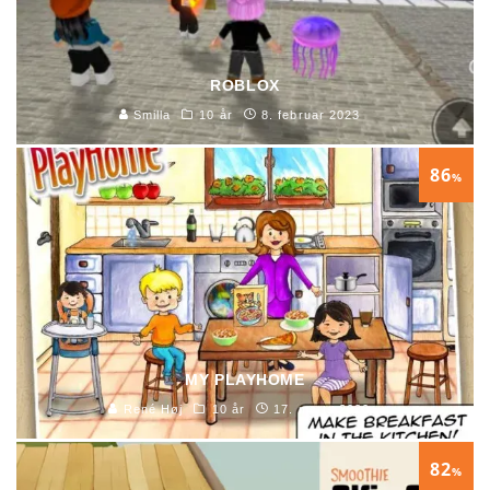
ROBLOX
Smilla
10 år
8. februar 2023
86
%
MY PLAYHOME
René Høj
10 år
17. marts 2020
82
%