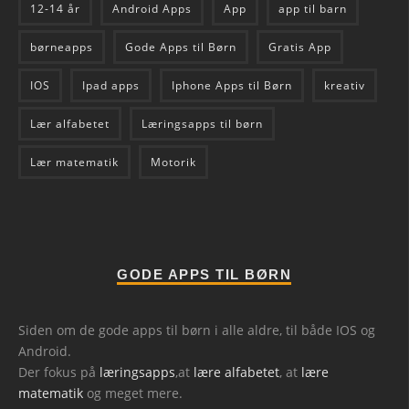
12-14 år
Android Apps
App
app til barn
børneapps
Gode Apps til Børn
Gratis App
IOS
Ipad apps
Iphone Apps til Børn
kreativ
Lær alfabetet
Læringsapps til børn
Lær matematik
Motorik
GODE APPS TIL BØRN
Siden om de gode apps til børn i alle aldre, til både IOS og
Android.
Der fokus på
læringsapps
,at
lære alfabetet
, at
lære
matematik
og meget mere.