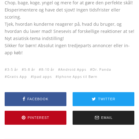
Chop, bage, koge, yngel og mere for at gøre den perfekte skål!
Eksperimentere og have det sjovt! Ingen tidsfrister eller
scoring.
Tjek, hvordan kunderne reagerer på, hvad du bruger, og
hvordan du laver mad! Snesevis af forskellige reaktioner at se!
Nyt asiatisk-tema indstilling!
Sikker for børn! Absolut ingen tredjeparts annoncer eller in-
app køb!
3-5 år
5-8 år
8-10 år
Android Apps
Dr. Panda
Gratis App
Ipad apps
Iphone Apps til Børn
FACEBOOK
TWITTER
PINTEREST
EMAIL