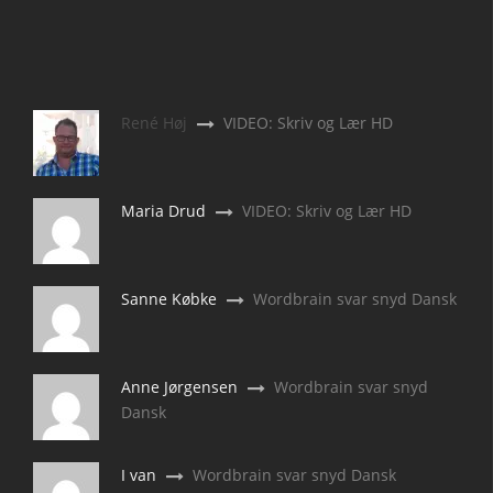
René Høj
VIDEO: Skriv og Lær HD
Maria Drud
VIDEO: Skriv og Lær HD
Sanne Købke
Wordbrain svar snyd Dansk
Anne Jørgensen
Wordbrain svar snyd
Dansk
I van
Wordbrain svar snyd Dansk