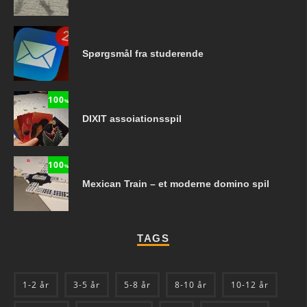
Spørgsmål fra studerende
100
%
DIXIT assoiationsspil
100
%
Mexican Train – et moderne domino spil
TAGS
1-2 år
3-5 år
5-8 år
8-10 år
10-12 år