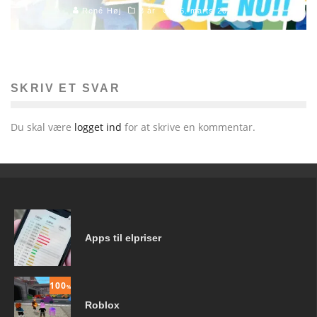
René Høj
3 år
16. marts 2020
SKRIV ET SVAR
Du skal være
logget ind
for at skrive en kommentar.
Apps til elpriser
100
%
Roblox