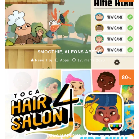
SMOOTHIE, ALFONS ÅBERG
René Høj
Apps
17. marts 2020
80
%
TOCA HAIR SALON 4