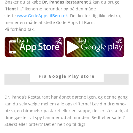
Ønsker du at købe
Dr. Pandas Restaurent 2
kan du bruge
“
Hent i…
” ikonerne herunder og på den måde
støtte
www.GodeAppstilBørn.dk
. Det koster dig ikke ekstra,
men er en måde at støtte Gode Apps til Børn.
På forhånd tak.
Fra Google Play store
Dr. Panda’s Restaurant har åbnet dørene igen, og denne gang
kan du selv vælge mellem alle opskrifterne! Lav din drømme-
pizza, en himmelsk pastaret eller en suppe, der er så stærk, at
dine gæster vil spy flammer ud af munden! Sødt eller saltet?
Stærkt eller bittert? Det er helt op til dig!