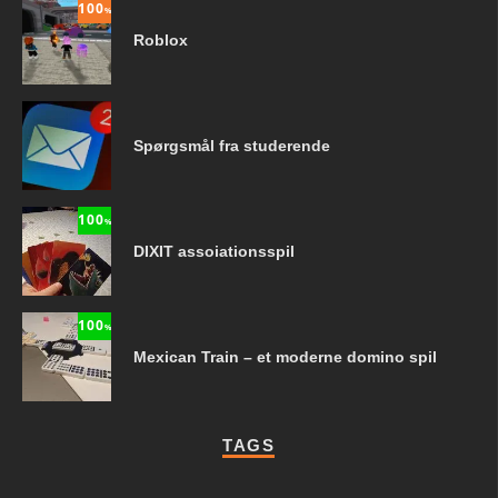
100
%
Roblox
Spørgsmål fra studerende
100
%
DIXIT assoiationsspil
100
%
Mexican Train – et moderne domino spil
TAGS