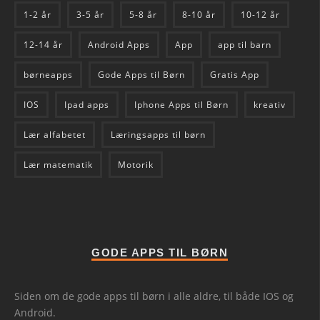
1-2 år
3-5 år
5-8 år
8-10 år
10-12 år
12-14 år
Android Apps
App
app til barn
børneapps
Gode Apps til Børn
Gratis App
IOS
Ipad apps
Iphone Apps til Børn
kreativ
Lær alfabetet
Læringsapps til børn
Lær matematik
Motorik
GODE APPS TIL BØRN
Siden om de gode apps til børn i alle aldre, til både IOS og
Android.