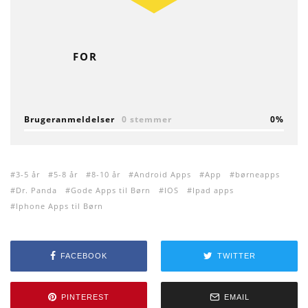
FOR
Brugeranmeldelser
0 stemmer
0
3-5 år
5-8 år
8-10 år
Android Apps
App
børneapps
Dr. Panda
Gode Apps til Børn
IOS
Ipad apps
Iphone Apps til Børn
FACEBOOK
TWITTER
PINTEREST
EMAIL