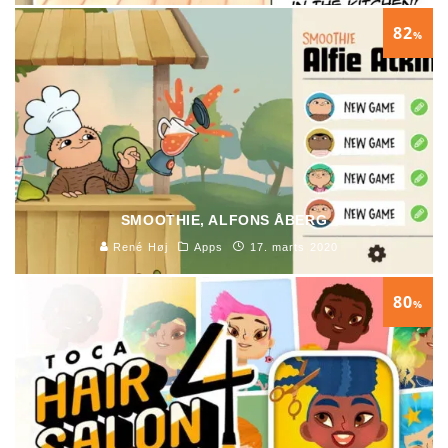
82
%
SMOOTHIE, ALFONS ÅBERG
René Høj
Apps
17. marts 2020
80
%