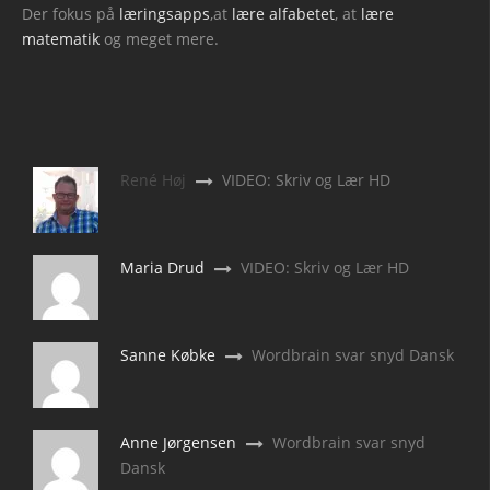
Der fokus på
læringsapps
,at
lære alfabetet
, at
lære
matematik
og meget mere.
René Høj
VIDEO: Skriv og Lær HD
Maria Drud
VIDEO: Skriv og Lær HD
Sanne Købke
Wordbrain svar snyd Dansk
Anne Jørgensen
Wordbrain svar snyd
Dansk