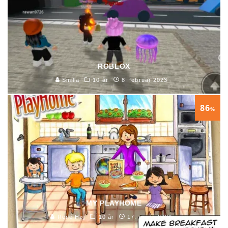
ROBLOX
Smilla
10 år
8. februar 2023
86
%
MY PLAYHOME
René Høj
10 år
17. marts 2020