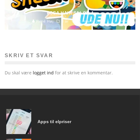
TOCA HAIR SALON 4
René Høj
3 år
16. marts 2020
SKRIV ET SVAR
Du skal være
logget ind
for at skrive en kommentar.
Apps til elpriser