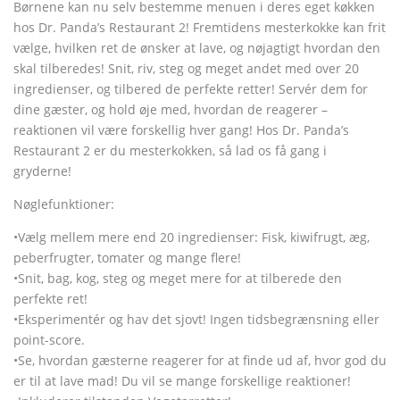
Børnene kan nu selv bestemme menuen i deres eget køkken
hos Dr. Panda’s Restaurant 2! Fremtidens mesterkokke kan frit
vælge, hvilken ret de ønsker at lave, og nøjagtigt hvordan den
skal tilberedes! Snit, riv, steg og meget andet med over 20
ingredienser, og tilbered de perfekte retter! Servér dem for
dine gæster, og hold øje med, hvordan de reagerer –
reaktionen vil være forskellig hver gang! Hos Dr. Panda’s
Restaurant 2 er du mesterkokken, så lad os få gang i
gryderne!
Nøglefunktioner:
•Vælg mellem mere end 20 ingredienser: Fisk, kiwifrugt, æg,
peberfrugter, tomater og mange flere!
•Snit, bag, kog, steg og meget mere for at tilberede den
perfekte ret!
•Eksperimentér og hav det sjovt! Ingen tidsbegrænsning eller
point-score.
•Se, hvordan gæsterne reagerer for at finde ud af, hvor god du
er til at lave mad! Du vil se mange forskellige reaktioner!