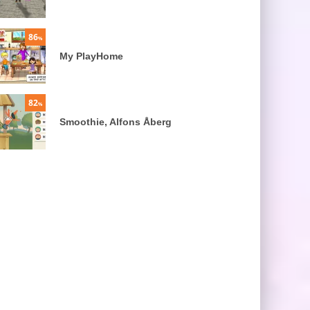
86
%
My PlayHome
82
%
Smoothie, Alfons Åberg