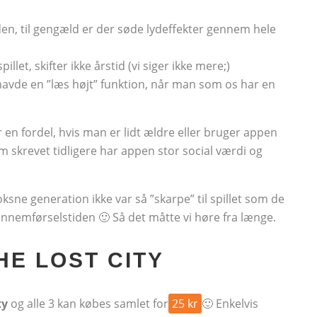
en, til gengæld er der søde lydeffekter gennem hele
let, skifter ikke årstid (vi siger ikke mere;)
 havde en ”læs højt” funktion, når man som os har en
 en fordel, hvis man er lidt ældre eller bruger appen
m skrevet tidligere har appen stor social værdi og
sne generation ikke var så ”skarpe” til spillet som de
ennemførselstiden 🙂 Så det måtte vi høre fra længe.
HE LOST CITY
ty
og alle 3 kan købes samlet for
25 kr
🙂 Enkelvis