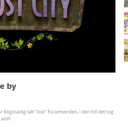
te by
r bogstavlig talt ”lost” fra omverden, i den tid det tog
d APP!