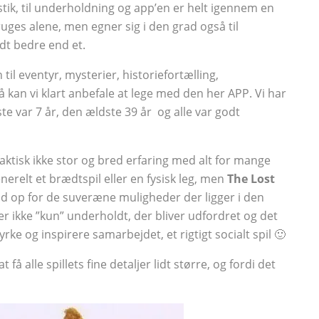
tik, til underholdning og app’en er helt igennem en
uges alene, men egner sig i den grad også til
t bedre end et.
 til eventyr, mysterier, historiefortælling,
å kan vi klart anbefale at lege med den her APP. Vi har
e var 7 år, den ældste 39 år og alle var godt
 faktisk ikke stor og bred erfaring med alt for mange
erelt et brædtspil eller en fysisk leg, men
The Lost
ad op for de suveræne muligheder der ligger i den
r ikke ”kun” underholdt, der bliver udfordret og det
yrke og inspirere samarbejdet, et rigtigt socialt spil 🙂
at få alle spillets fine detaljer lidt større, og fordi det