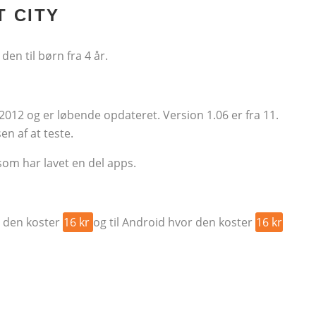
T CITY
den til børn fra 4 år.
2012 og er løbende opdateret. Version 1.06 er fra 11.
en af at teste.
som har lavet en del apps.
r den koster
16 kr
og til Android hvor den koster
16 kr