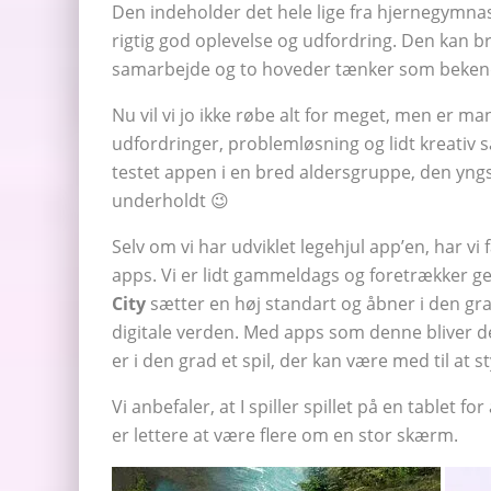
Den indeholder det hele lige fra hjernegymnas
rigtig god oplevelse og udfordring. Den kan br
samarbejde og to hoveder tænker som bekend
Nu vil vi jo ikke røbe alt for meget, men er man
udfordringer, problemløsning og lidt kreativ s
testet appen i en bred aldersgruppe, den yngst
underholdt 😉
Selv om vi har udviklet legehjul app’en, har vi
apps. Vi er lidt gammeldags og foretrækker gen
City
sætter en høj standart og åbner i den gr
digitale verden. Med apps som denne bliver de
er i den grad et spil, der kan være med til at st
Vi anbefaler, at I spiller spillet på en tablet for 
er lettere at være flere om en stor skærm.