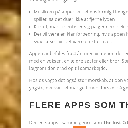
Musikken på appen er ret ensformig i længd
spillet, så det duer ikke at fjerne lyden
Kortet, man orienterer sig på gennem hele spil
Det vil være en klar forbedring, hvis appen
svag læser, vil det være en stor hjælp.
Appen anbefales fra 4 år, men vi mener, det er
med en voksen, en ældre søster eller bror. So
lægger i den grad op til samarbejde.
Hos os vagte det også stor morskab, at den vok
yngste, der var ret mange timers forskel på g
FLERE APPS SOM T
Der er 3 apps i samme genre som
The lost Ci