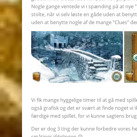
Nogle gange ventede vi i spænding på at nye ”
stolte, når vi selv løste en gåde uden at benyt
uden at benytte nogle af de mange ”Clues” der
Vi fik mange hyggelige timer til at gå med spil
også grafisk og det er svært at finde noget vi i
færdige med spillet, for vi kunne sagtens bru
Der er dog 3 ting der kunne forbedre vores he
småtingsafdelingen 😉