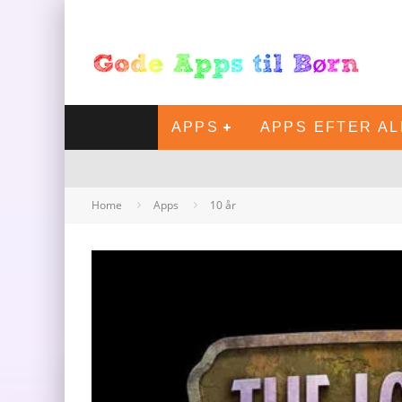
APPS
APPS EFTER A
Home
Apps
10 år