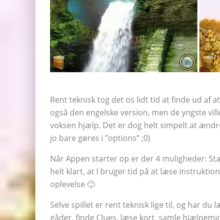
Rent teknisk tog det os lidt tid at finde ud af
også den engelske version, men de yngste vill
voksen hjælp. Det er dog helt simpelt at ændr
jo bare gøres i ”options” ;0)
Når Appen starter op er der 4 muligheder: Sta
helt klart, at I bruger tid på at læse instrukti
oplevelse 🙂
Selve spillet er rent teknisk lige til, og har du
gåder, finde Clues, læse kort, samle hjælpemid