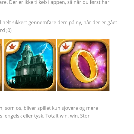
pare. Der er ikke tilkøb i appen, så når du først har
kal helt sikkert gennemføre dem på ny, når der er gået
rd ;0)
n, som os, bliver spillet kun sjovere og mere
 engelsk eller tysk. Totalt win, win. Stor