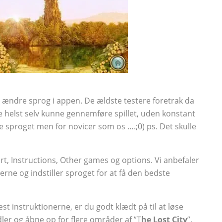
 at ændre sprog i appen. De ældste testere foretrak da
e helst selv kunne gennemføre spillet, uden konstant
e sproget men for novicer som os ….;0) ps. Det skulle
rt, Instructions, Other games og options. Vi anbefaler
onerne og indstiller sproget for at få den bedste
 læst instruktionerne, er du godt klædt på til at løse
ler og åbne op for flere områder af ”T
he Lost City
”.