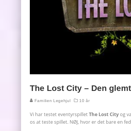
The Lost City – Den glem
Familien Legehjul
10 år
Vi har testet eventyrspillet
The Lost City
og va
os at teste spillet. NØJ, hvor er det bare en fe