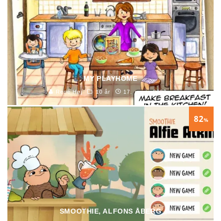
MY PLAYHOME
René Høj
10 år
17. marts 2020
82
%
SMOOTHIE, ALFONS ÅBERG