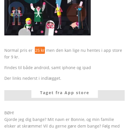
Normal pris er
25 kr
men den kan lige nu hentes i app store
for 9 kr.
Findes til både android, samt iphone og ipad
Der links nederst i indlægget.
Taget fra App store
BØH!
Gjorde jeg dig bange? Mit navn er Bonnie, og min familie
elsker at skræmme! Vil du gerne gøre dem bange? Følg med