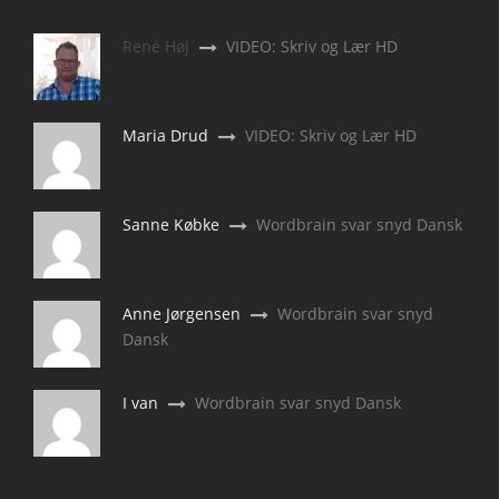
René Høj
VIDEO: Skriv og Lær HD
Maria Drud
VIDEO: Skriv og Lær HD
Sanne Købke
Wordbrain svar snyd Dansk
Anne Jørgensen
Wordbrain svar snyd
Dansk
I van
Wordbrain svar snyd Dansk