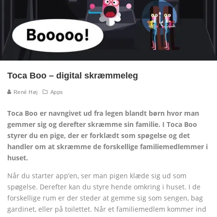
Toca Boo – digital skræmmeleg
René Høj
Apps
Toca Boo er navngivet ud fra legen blandt børn hvor man
gemmer sig og derefter skræmme sin familie. I Toca Boo
styrer du en pige, der er forklædt som spøgelse og det
handler om at skræmme de forskellige familiemedlemmer i
huset.
Når du starter app’en, ser man pigen klæde sig ud som
spøgelse.
Derefter kan du styre hende omkring i huset.
I de
forskellige rum er der steder at gemme sig som sengen, bag
gardinet, eller på toilettet.
Når et familiemedlem kommer ind