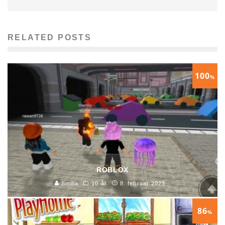
RELATED POSTS
100
%
ROBLOX
Smilla
10 år
8. februar 2023
86
%