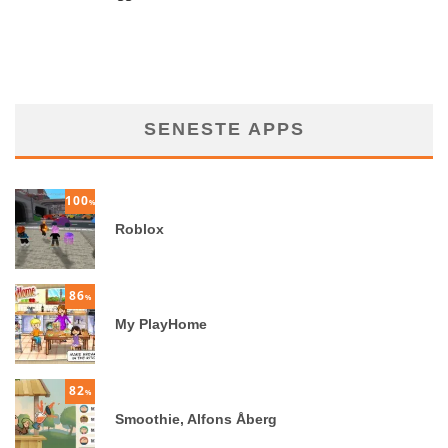
SENESTE APPS
100
%
Roblox
86
%
My PlayHome
82
%
Smoothie, Alfons Åberg