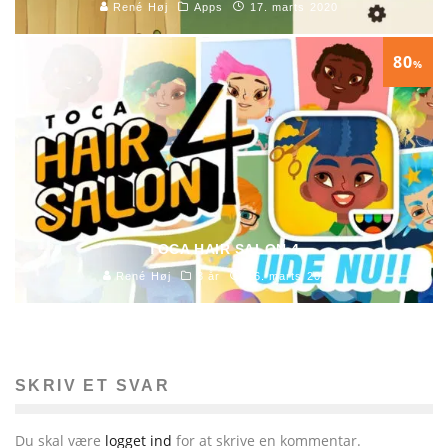
René Høj
Apps
17. marts 2020
80
%
TOCA HAIR SALON 4
René Høj
3 år
16. marts 2020
SKRIV ET SVAR
Du skal være
logget ind
for at skrive en kommentar.