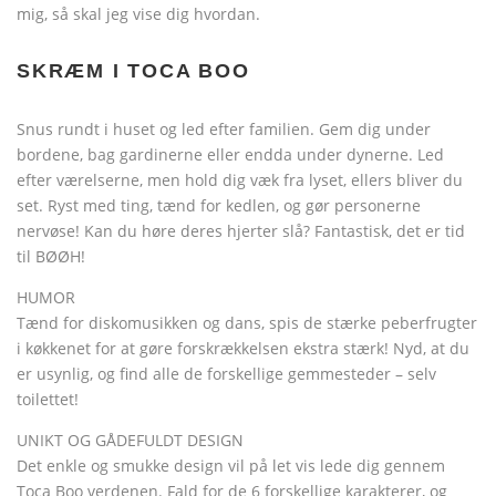
mig, så skal jeg vise dig hvordan.
SKRÆM I TOCA BOO
Snus rundt i huset og led efter familien. Gem dig under
bordene, bag gardinerne eller endda under dynerne. Led
efter værelserne, men hold dig væk fra lyset, ellers bliver du
set. Ryst med ting, tænd for kedlen, og gør personerne
nervøse! Kan du høre deres hjerter slå? Fantastisk, det er tid
til BØØH!
HUMOR
Tænd for diskomusikken og dans, spis de stærke peberfrugter
i køkkenet for at gøre forskrækkelsen ekstra stærk! Nyd, at du
er usynlig, og find alle de forskellige gemmesteder – selv
toilettet!
UNIKT OG GÅDEFULDT DESIGN
Det enkle og smukke design vil på let vis lede dig gennem
Toca Boo verdenen. Fald for de 6 forskellige karakterer, og