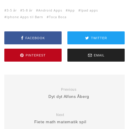
3-5 år
5-8 år
Android Apps
App
Ipad apps
Iphone Apps til Børn
Toca Boca
FACEBOOK
TWITTER
PINTEREST
EMAIL
Previous
Dyt dyt Alfons Åberg
Next
Fiete math matematik spil