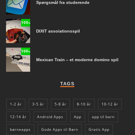
Spørgsmål fra studerende
100
%
DIXIT assoiationsspil
100
%
Mexican Train – et moderne domino spil
TAGS
1-2 år
3-5 år
5-8 år
8-10 år
10-12 år
12-14 år
Android Apps
App
app til barn
børneapps
Gode Apps til Børn
Gratis App