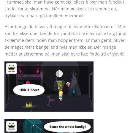
i rummet, skal man have gemt sig, ellers bliver man fundet i
stedet for at skræmme.
Når man ønsker at skræmme en,
trykker man bare på familiemedlemmet.
Hvor bange de bliver afhænger af, hvor effektivt man er.
Man
kan for eksempel tænde for vandet, et tv eller rasle ting for at
skræmme dem inden man hopper frem.
Er man gemt
, bliver
de meget mere bange, end hvis man ikke er.
Der mange
måder at skræmme på, man skal bare lige finde ud af det 🙂