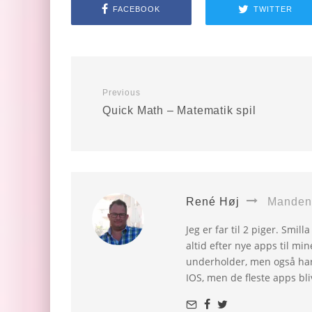
FACEBOOK
TWITTER
Previous
Quick Math – Matematik spil
René Høj
Manden 
Jeg er far til 2 piger. Smil
altid efter nye apps til mi
underholder, men også har
IOS, men de fleste apps bli