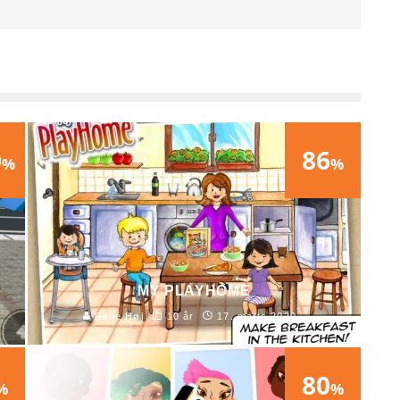
0
86
%
%
MY PLAYHOME
René Høj
10 år
17. marts 2020
80
%
%