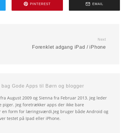
PINTEREST
EMAIL
Next
Forenklet adgang iPad / iPhone
bag Gode Apps til Børn og blogger
la fra August 2009 og Sienna fra Februar 2013. Jeg leder
ne piger. Jeg foretrækker apps der ikke bare
 en form for læringsværdi.Jeg bruger både Android og
ver testet på Ipad eller iPhone.