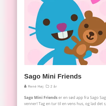
Sago Mini Friends
René Høj
2 år
Sago Mini Friends
er en sød app fra Sago Sag
venner! Tag en tur til en vens hus, og lad det