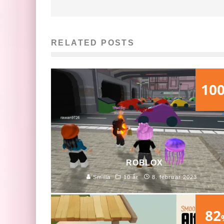
RELATED POSTS
10
ROBLOX
Smilla
10 år
8. februar 2023
82