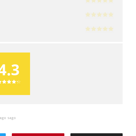
4.3
ago sago