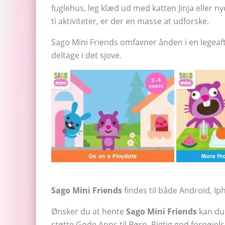
fuglehus, leg klæd ud med katten Jinja eller
ti aktiviteter, er der en masse at udforske.
Sago Mini Friends omfavner ånden i en legeafta
deltage i det sjove.
Sago Mini Friends
findes til både Android, I
Ønsker du at hente
Sago Mini Friends
kan du
støtte Gode Apps til Børn. Rigtig god fornøjels