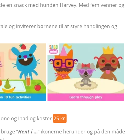
 nyde en snack med hunden Harvey. Med fem venner og
le og inviterer børnene til at styre handlingen og
phone og Ipad og koster
25 kr.
 bruge “
Hent i …
” ikonerne herunder og på den måde
e!