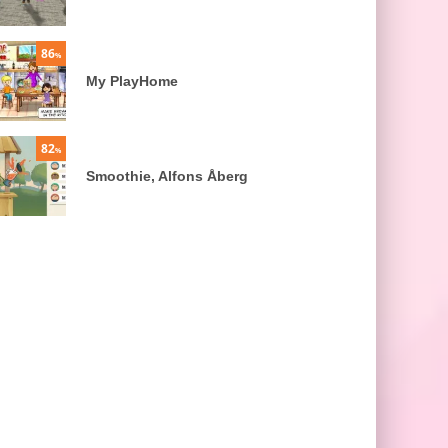
86
%
My PlayHome
82
%
Smoothie, Alfons Åberg