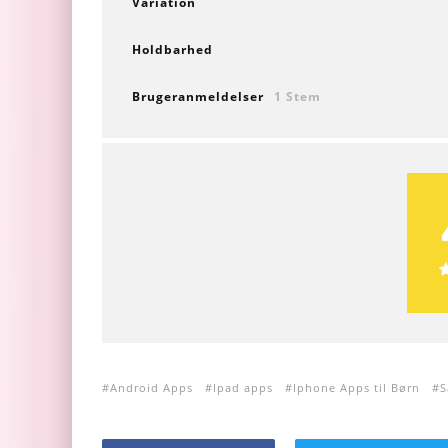
Variation
Holdbarhed
Brugeranmeldelser
1 Stem
Android Apps
Ipad apps
Iphone Apps til Børn
S