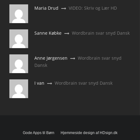
Maria Drud
VIDEO: Skriv og Lær HD
Sanne Købke
Wordbrain svar snyd Dansk
Anne Jørgensen
Wordbrain svar snyd
Dansk
I van
Wordbrain svar snyd Dansk
Gode Apps til Børn
Hjemmeside design af HDsign.dk