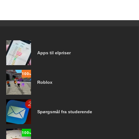
Apps til elpriser
100
%
Roblox
Spørgsmål fra studerende
100
%