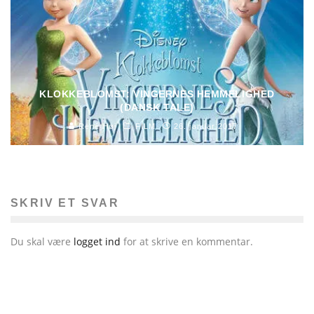
KLOKKEBLOMST: VINGERNES HEMMELIGHED
(DANSK TALE)
René Høj
FILM
26. januar 2017
SKRIV ET SVAR
Du skal være
logget ind
for at skrive en kommentar.