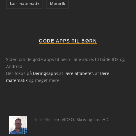
Lær matematik
Motorik
GODE APPS TIL BØRN
Siden om de gode apps til børn i alle aldre, til både IOS og
Android.
Der fokus på
læringsapps
,at
lære alfabetet
, at
lære
matematik
og meget mere.
René Høj
VIDEO: Skriv og Lær HD