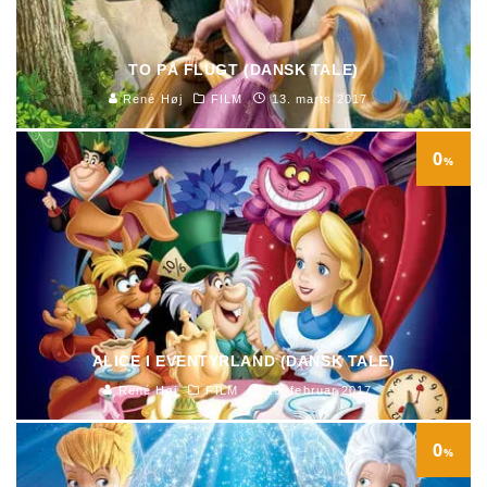
TO PÅ FLUGT (DANSK TALE)
René Høj
FILM
13. marts 2017
0
%
ALICE I EVENTYRLAND (DANSK TALE)
René Høj
FILM
16. februar 2017
0
%