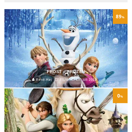
89
%
FROST – FROZEN
René Høj
FILM
18. juli 2018
0
%