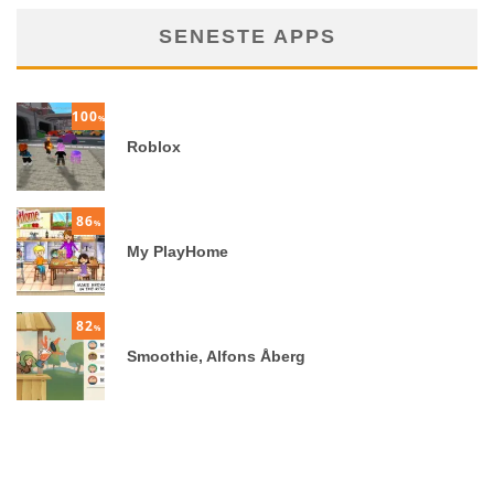
SENESTE APPS
100
%
Roblox
86
%
My PlayHome
82
%
Smoothie, Alfons Åberg