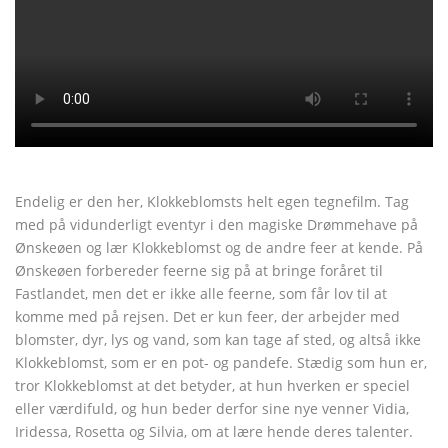
Endelig er den her, Klokkeblomsts helt egen tegnefilm. Tag
med på vidunderligt eventyr i den magiske Drømmehave på
Ønskeøen og lær Klokkeblomst og de andre feer at kende. På
Ønskeøen forbereder feerne sig på at bringe foråret til
Fastlandet, men det er ikke alle feerne, som får lov til at
komme med på rejsen. Det er kun feer, der arbejder med
blomster, dyr, lys og vand, som kan tage af sted, og altså ikke
Klokkeblomst, som er en pot- og pandefe. Stædig som hun er,
tror Klokkeblomst at det betyder, at hun hverken er speciel
eller værdifuld, og hun beder derfor sine nye venner Vidia,
Iridessa, Rosetta og Silvia, om at lære hende deres talenter.