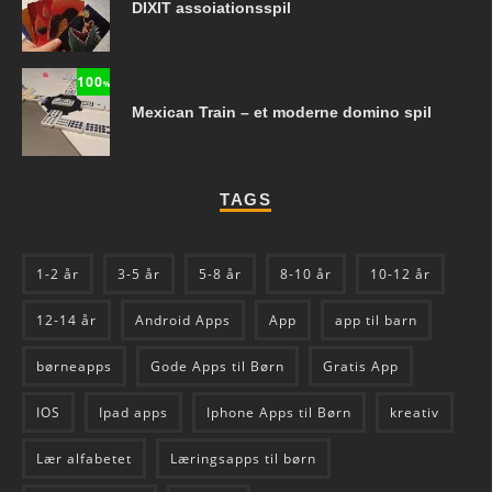
DIXIT assoiationsspil
100
%
Mexican Train – et moderne domino spil
TAGS
1-2 år
3-5 år
5-8 år
8-10 år
10-12 år
12-14 år
Android Apps
App
app til barn
børneapps
Gode Apps til Børn
Gratis App
IOS
Ipad apps
Iphone Apps til Børn
kreativ
Lær alfabetet
Læringsapps til børn