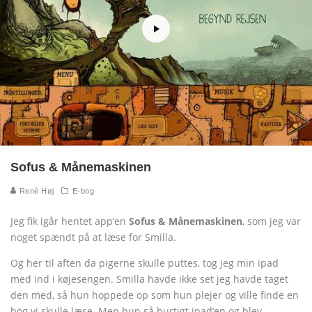
Sofus & Månemaskinen
René Høj
E-bog
Jeg fik igår hentet app’en
Sofus & Månemaskinen
, som jeg var
noget spændt på at læse for Smilla.
Og her til aften da pigerne skulle puttes, tog jeg min ipad
med ind i køjesengen. Smilla havde ikke set jeg havde taget
den med, så hun hoppede op som hun plejer og ville finde en
bog vi skulle læse. Men hun så hurtigt ipad’en og blev