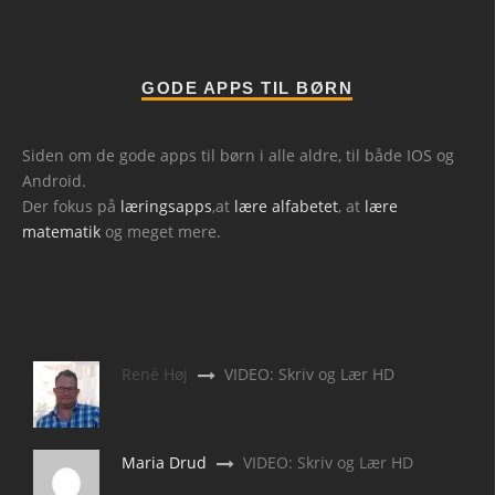
GODE APPS TIL BØRN
Siden om de gode apps til børn i alle aldre, til både IOS og
Android.
Der fokus på
læringsapps
,at
lære alfabetet
, at
lære
matematik
og meget mere.
René Høj
VIDEO: Skriv og Lær HD
Maria Drud
VIDEO: Skriv og Lær HD