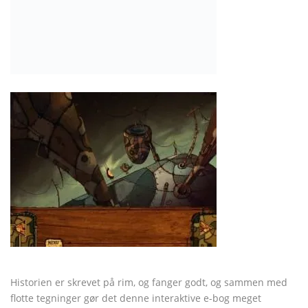
Historien er skrevet på rim, og fanger godt, og sammen med
flotte tegninger gør det denne interaktive e-bog meget