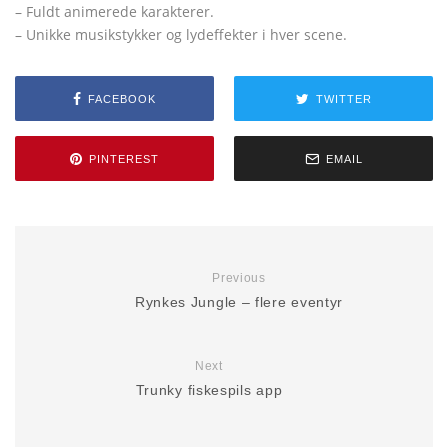
– Fuldt animerede karakterer.
– Unikke musikstykker og lydeffekter i hver scene.
FACEBOOK
TWITTER
PINTEREST
EMAIL
Previous
Rynkes Jungle – flere eventyr
Next
Trunky fiskespils app