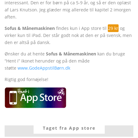
interessant. Den er for børn på ca 5-9 år, og så er den oplæst
af Lars Knutson. Jeg glæder mig allerede til kapitel 2 imorgen
aften.
Sofus & Månemaskinen
findes kun i App store til
29 kr
og
virker kun til iPad. Der står godt nok at den er på svensk, men
den er altså på dansk.
Ønsker du at hente
Sofus & Månemaskinen
kan du bruge
“Hent i” ikonet herunder og på den måde
støtte
www.GodeAppstilBørn.dk
Rigtig god fornøjelse!
Taget fra App store