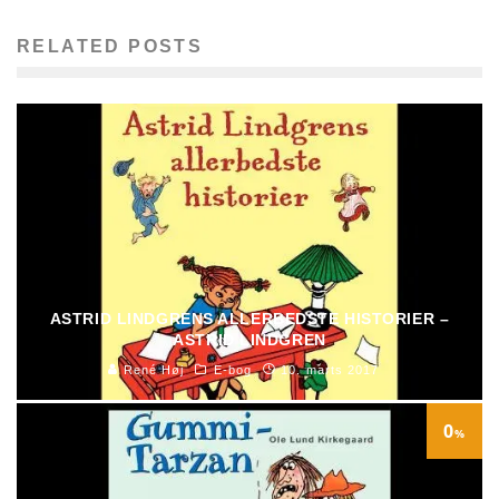
RELATED POSTS
ASTRID LINDGRENS ALLERBEDSTE HISTORIER –
ASTRID LINDGREN
René Høj
E-bog
10. marts 2017
0
%