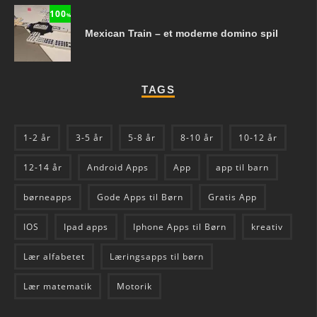
100
%
Mexican Train – et moderne domino spil
TAGS
1-2 år
3-5 år
5-8 år
8-10 år
10-12 år
12-14 år
Android Apps
App
app til barn
børneapps
Gode Apps til Børn
Gratis App
IOS
Ipad apps
Iphone Apps til Børn
kreativ
Lær alfabetet
Læringsapps til børn
Lær matematik
Motorik