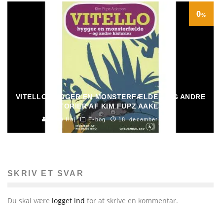
0
%
VITELLO BYGGER EN MONSTERFÆLDE – OG ANDRE
HISTORIER AF KIM FUPZ AAKESON
René Høj
E-bog
18. december 2016
SKRIV ET SVAR
Du skal være
logget ind
for at skrive en kommentar.