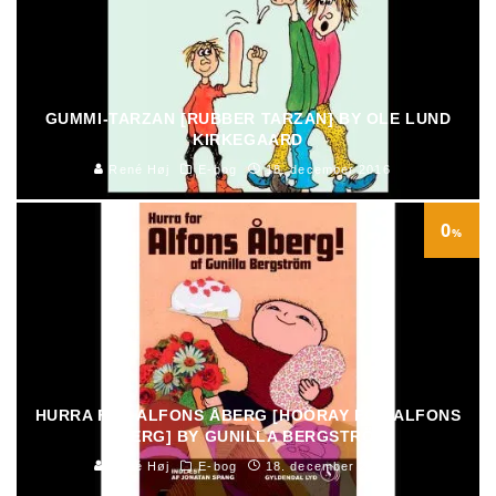
GUMMI-TARZAN [RUBBER TARZAN] BY OLE LUND
KIRKEGAARD
René Høj
E-bog
18. december 2016
0
%
HURRA FOR ALFONS ÅBERG [HOORAY FOR ALFONS
ÅBERG] BY GUNILLA BERGSTRÖM
René Høj
E-bog
18. december 2016