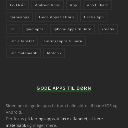
12-14 år
Android Apps
App
app til barn
børneapps
Gode Apps til Børn
Gratis App
IOS
Ipad apps
Iphone Apps til Børn
kreativ
Lær alfabetet
Læringsapps til børn
Lær matematik
Motorik
GODE APPS TIL BØRN
Siden om de gode apps til børn i alle aldre, til både IOS og
Android.
Der fokus på
læringsapps
,at
lære alfabetet
, at
lære
matematik
og meget mere.