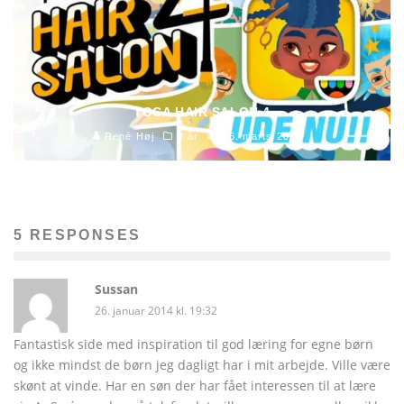
TOCA HAIR SALON 4
René Høj
3 år
16. marts 2020
5 RESPONSES
Sussan
26. januar 2014 kl. 19:32
Fantastisk side med inspiration til god læring for egne børn
og ikke mindst de børn jeg dagligt har i mit arbejde. Ville være
skønt at vinde. Har en søn der har fået interessen til at lære