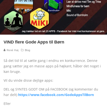
VIND flere Gode Apps til Børn
René Høj
Blog
Så det tid til at sætte gang i endnu en konkurrence. Denne
gang sætter jeg en masse apps på højkant, håber det noget i
kan bruge.
Vil du vinde disse dejlige apps:
DEL og SYNTES GODT OM på FACEBOOK (og kommenter du
har delt)
https://www.facebook.com/GodeAppsTilBorn
Eller