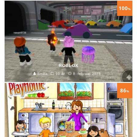
100
%
ROBLOX
Smilla
10 år
8. februar 2023
86
%