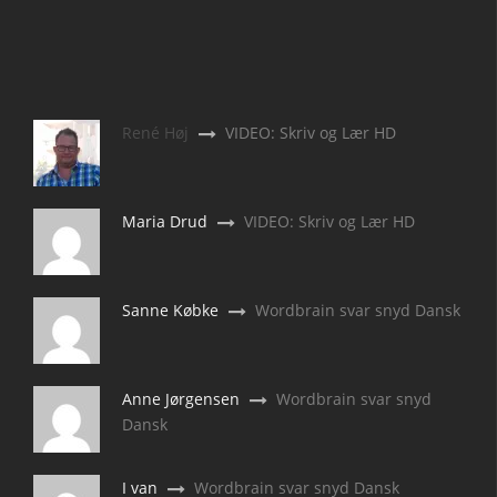
René Høj
VIDEO: Skriv og Lær HD
Maria Drud
VIDEO: Skriv og Lær HD
Sanne Købke
Wordbrain svar snyd Dansk
Anne Jørgensen
Wordbrain svar snyd
Dansk
I van
Wordbrain svar snyd Dansk