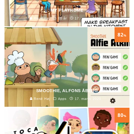
MY PLAYHOME
René Høj
10 år
17. marts 2020
82
%
SMOOTHIE, ALFONS ÅBERG
René Høj
Apps
17. marts 2020
80
%