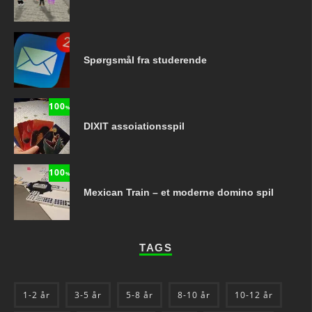
Spørgsmål fra studerende
100
%
DIXIT assoiationsspil
100
%
Mexican Train – et moderne domino spil
TAGS
1-2 år
3-5 år
5-8 år
8-10 år
10-12 år