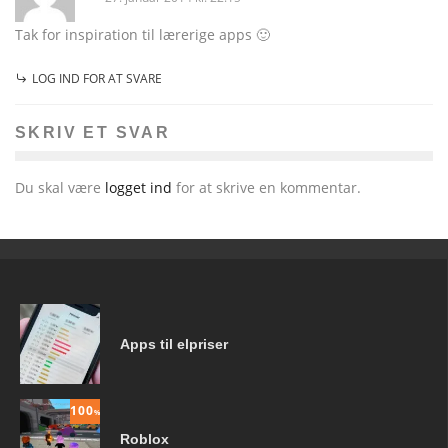
Tak for inspiration til lærerige apps 🙂
LOG IND FOR AT SVARE
SKRIV ET SVAR
Du skal være
logget ind
for at skrive en kommentar.
Apps til elpriser
100
%
Roblox