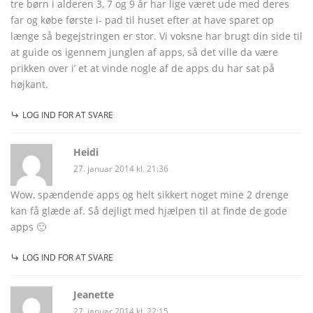
tre børn i alderen 3, 7 og 9 år har lige været ude med deres
far og købe første i- pad til huset efter at have sparet op
længe så begejstringen er stor. Vi voksne har brugt din side til
at guide os igennem junglen af apps, så det ville da være
prikken over i’ et at vinde nogle af de apps du har sat på
højkant.
LOG IND FOR AT SVARE
Heidi
27. januar 2014 kl. 21:36
Wow, spændende apps og helt sikkert noget mine 2 drenge
kan få glæde af. Så dejligt med hjælpen til at finde de gode
apps 🙂
LOG IND FOR AT SVARE
Jeanette
27. januar 2014 kl. 22:15